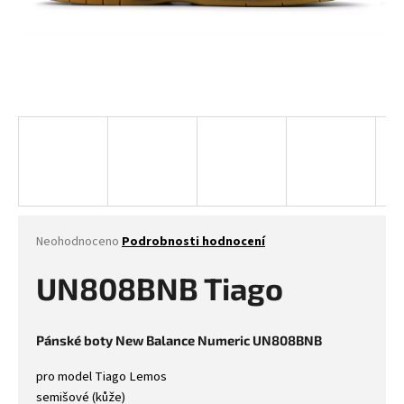
Průměrné
Neohodnoceno
Podrobnosti hodnocení
hodnocení
produktu
UN808BNB Tiago
je
0,0
z
Pánské boty New Balance Numeric UN808BNB
5
hvězdiček.
pro model Tiago Lemos
semišové (kůže)