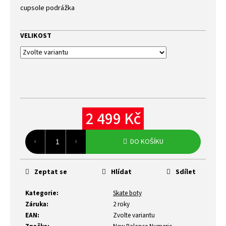
cupsole podrážka
VELIKOST
2 499 Kč
Měrná
cena:
DO KOŠÍKU
Zeptat se
Hlídat
Sdílet
Kategorie
:
Skate boty
Záruka
:
2 roky
EAN
:
Zvolte variantu