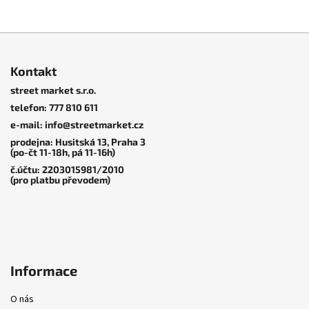
Z
á
Kontakt
p
street market s.r.o.
a
telefon: 777 810 611
t
2 799 KČ
–20 %
e-mail: info@streetmarket.cz
í
Skate boty
|
New Balance
Trucky
|
Independent
2 549 KČ
–20 %
prodejna: Husitská 13, Praha 3
Numeric
Skate boty
|
New Balance
Skate boty
|
New Balance
(po-čt 11-18h, pá 11-16h)
Pro Tiago Lemos Mid
Numeric
Numeric
č.účtu: 2203015981/2010
NM1010TC Tiago
2 180 Kč
(pro platbu převodem)
2 239 Kč
NM808LBW Tiago
NM808LFC Tiago
2 039 Kč
2 549 Kč
Informace
O nás