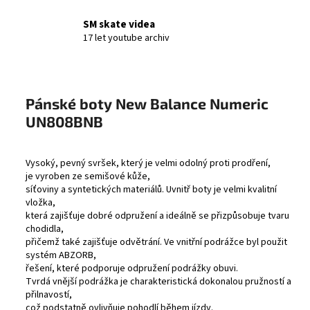
SM skate videa
17 let youtube archiv
Pánské boty New Balance Numeric
UN808BNB
Vysoký, pevný svršek, který je velmi odolný proti prodření,
je vyroben ze semišové kůže,
síťoviny a syntetických materiálů. Uvnitř boty je velmi kvalitní
vložka,
která zajišťuje dobré odpružení a ideálně se přizpůsobuje tvaru
chodidla,
přičemž také zajišťuje odvětrání. Ve vnitřní podrážce byl použit
systém
ABZORB
,
řešení, které podporuje odpružení podrážky obuvi.
Tvrdá vnější podrážka je charakteristická dokonalou pružností a
přilnavostí,
což podstatně ovlivňuje pohodlí během jízdy.