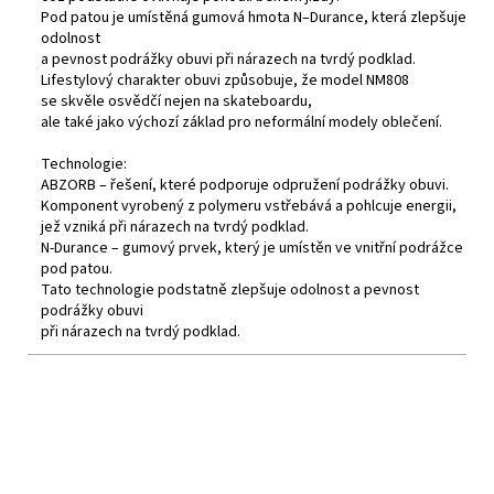
Pod patou je umístěná gumová hmota N–Durance, která zlepšuje
odolnost
a pevnost podrážky obuvi při nárazech na tvrdý podklad.
Lifestylový charakter obuvi způsobuje, že model NM808
se skvěle osvědčí nejen na skateboardu,
ale také jako výchozí základ pro neformální modely oblečení.
Technologie:
ABZORB
– řešení, které podporuje odpružení podrážky obuvi.
Komponent vyrobený z polymeru vstřebává a pohlcuje energii,
jež vzniká při nárazech na tvrdý podklad.
N-Durance – gumový prvek, který je umístěn ve vnitřní podrážce
pod patou.
Tato technologie podstatně zlepšuje odolnost a pevnost
podrážky obuvi
při nárazech na tvrdý podklad.