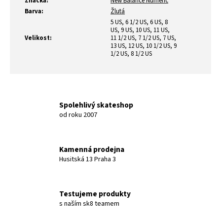
Značka
:
New Balance Numeric
Barva
:
Žlutá
5 US, 6 1/2 US, 6 US, 8
US, 9 US, 10 US, 11 US,
Velikost
:
11 1/2 US, 7 1/2 US, 7 US,
13 US, 12 US, 10 1/2 US, 9
1/2 US, 8 1/2 US
Spolehlivý skateshop
od roku 2007
Kamenná prodejna
Husitská 13 Praha 3
Testujeme produkty
s naším sk8 teamem