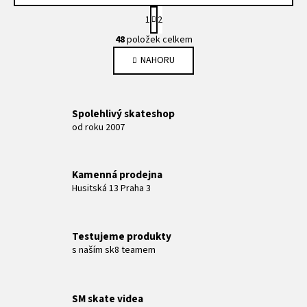
S
1
2
t
O
r
48
položek celkem
v
á
NAHORU
l
n
k
á
o
d
v
a
Spolehlivý skateshop
á
c
od roku 2007
n
í
í
p
r
Kamenná prodejna
v
Husitská 13 Praha 3
k
y
v
Testujeme produkty
ý
s naším sk8 teamem
p
i
s
SM skate videa
u