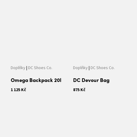
Doplňky
|
DC Shoes Co.
Doplňky
|
DC Shoes Co.
Omega Backpack 20l
DC Devour Bag
1 125 Kč
875 Kč