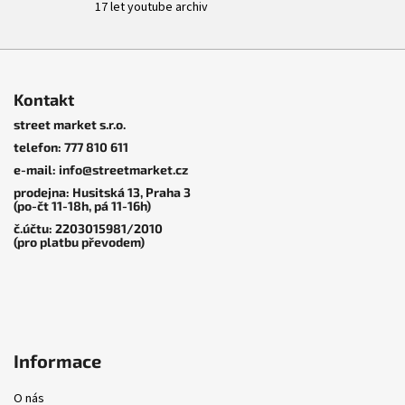
17 let youtube archiv
Z
á
Kontakt
p
street market s.r.o.
a
telefon: 777 810 611
t
e-mail: info@streetmarket.cz
í
prodejna: Husitská 13, Praha 3
(po-čt 11-18h, pá 11-16h)
č.účtu: 2203015981/2010
(pro platbu převodem)
Informace
O nás