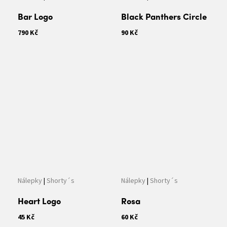
Bar Logo
Black Panthers Circle
790 Kč
90 Kč
Nálepky
|
Shorty´s
Nálepky
|
Shorty´s
Heart Logo
Rosa
45 Kč
60 Kč