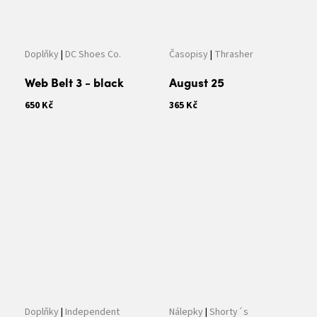
Doplňky
|
DC Shoes Co.
Časopisy
|
Thrasher
Web Belt 3 - black
August 25
650 Kč
365 Kč
Doplňky
|
Independent
Nálepky
|
Shorty´s