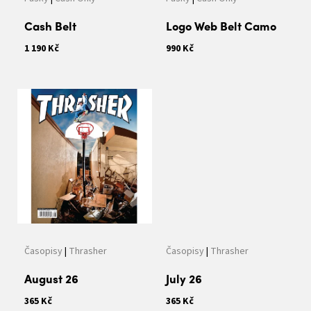
u
k
Cash Belt
Logo Web Belt Camo
t
1 190 Kč
990 Kč
ů
Časopisy
|
Thrasher
Časopisy
|
Thrasher
August 26
July 26
365 Kč
365 Kč