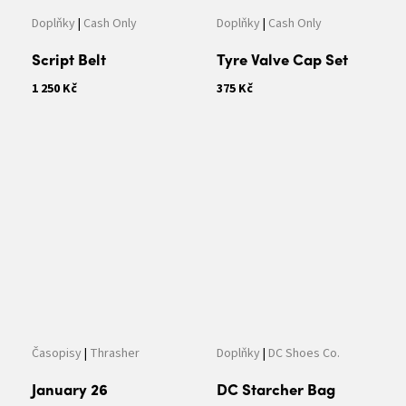
Doplňky
|
Cash Only
Doplňky
|
Cash Only
Script Belt
Tyre Valve Cap Set
1 250 Kč
375 Kč
Časopisy
|
Thrasher
Doplňky
|
DC Shoes Co.
January 26
DC Starcher Bag