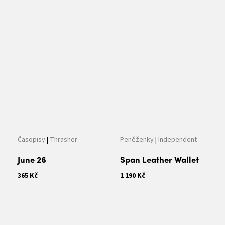
Časopisy
|
Thrasher
Peněženky
|
Independent
June 26
Span Leather Wallet
365 Kč
1 190 Kč