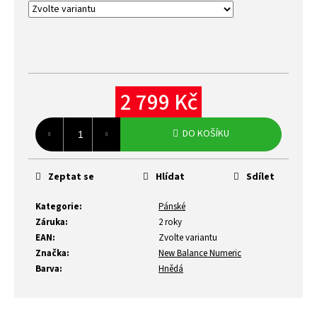
2 799 Kč
Měrná
cena:
DO KOŠÍKU
Zeptat se
Hlídat
Sdílet
Kategorie
:
Pánské
Záruka
:
2 roky
EAN
:
Zvolte variantu
Značka
:
New Balance Numeric
Barva
:
Hnědá