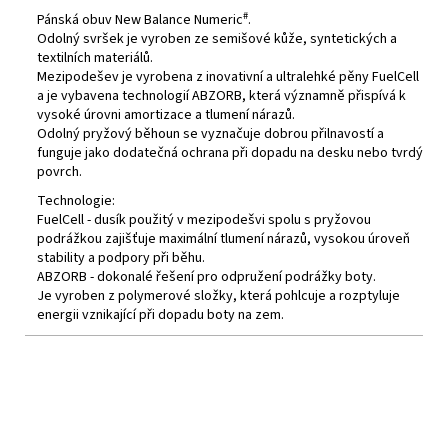
#
Pánská obuv New Balance Numeric
.
Odolný sv
ršek je vyroben ze semišové kůže, syntetických a
textilních materiálů.
Mezipodešev je vyrobena z inovativní a ultralehké pěny FuelCell
a je vybavena technologií
ABZORB
, která významně přispívá k
vysoké úrovni amortizace a tlumení nárazů.
Odolný pryžový běhoun se vyznačuje dobrou přilnavostí a
funguje jako dodatečná ochrana při dopadu na desku nebo tvrdý
povrch.
Technologie:
FuelCell - dusík použitý v mezipodešvi spolu s pryžovou
podrážkou zajišťuje maximální tlumení nárazů, vysokou úroveň
stability a podpory při běhu.
ABZORB
- dokonalé řešení pro odpružení podrážky boty.
Je vyroben z polymerové složky, která pohlcuje a rozptyluje
energii vznikající při dopadu boty na zem.