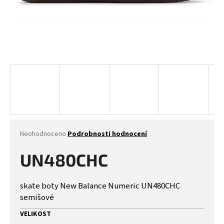
Průměrné
Neohodnoceno
Podrobnosti hodnocení
hodnocení
produktu
UN480CHC
je
0,0
z
skate boty New Balance Numeric UN480CHC
5
semišové
hvězdiček.
VELIKOST