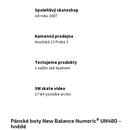
Spolehlivý skateshop
od roku 2007
Kamenná prodejna
Husitská 13 Praha 3
Testujeme produkty
s naším sk8 teamem
SM skate videa
17 let youtube archiv
#
Pánské boty New Balance Numeric
UN480 –
hnědé