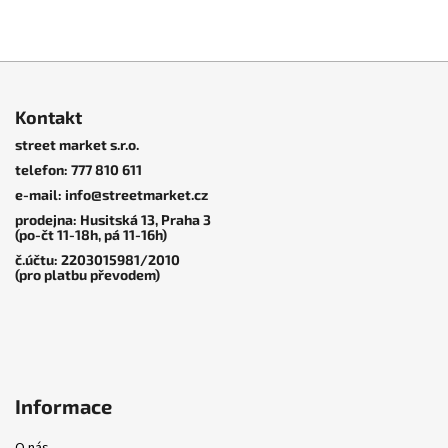
Z
á
Kontakt
p
street market s.r.o.
a
telefon: 777 810 611
t
2 549 KČ
–20 %
2 799 KČ
–20 %
e-mail: info@streetmarket.cz
í
Skate boty
|
New Balance
Skate boty
|
New Balance
2 549 KČ
–20 %
2 549 KČ
–20 %
prodejna: Husitská 13, Praha 3
Numeric
Numeric
Skate boty
|
New Balance
Skate boty
|
New Balance
(po-čt 11-18h, pá 11-16h)
Numeric
Numeric
č.účtu: 2203015981/2010
NM808LBW Tiago
NM1010TC Tiago
(pro platbu převodem)
2 039 Kč
2 239 Kč
NM480BEE
NM480PRO
2 039 Kč
2 039 Kč
Informace