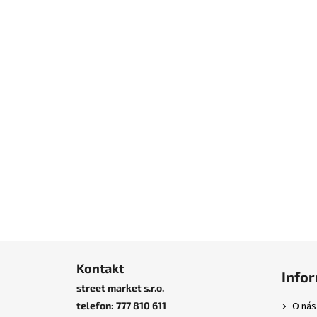
Z
á
Kontakt
Info
p
street market s.r.o.
a
telefon: 777 810 611
O nás