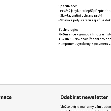
Specifikace:
- Pružný jazyk pro lepší přizpůsobe
- Skrytá, vnitřní ochrana prstů
- Vložka z polyuretanu zajišťuje d
Technologie:
N–Durance
– gumová hmota umístěn
ABZORB
– dokonalé řešení pro od
Komponent vyrobený z polymeru vstř
rmace
Odebírat newsletter
Vložte svůj e-mail a my vám bude