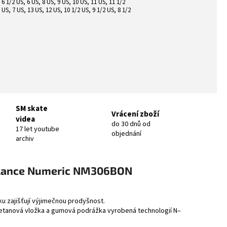
 6 1/2 US, 6 US, 8 US, 9 US, 10 US, 11 US, 11 1/2
 US, 7 US, 13 US, 12 US, 10 1/2 US, 9 1/2 US, 8 1/2
SM skate
Vrácení zboží
videa
do 30 dnů od
17 let youtube
objednání
archiv
alance Numeric NM306BON
u zajišťují výjimečnou prodyšnost.
retanová vložka a gumová podrážka vyrobená technologií N–