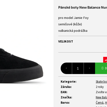
z
Pánské boty New Balance N
5
hvězdiček.
pro model Jamie Foy
semišové (kůže)
vulkanická podrážka
VELIKOST
Mě
D
ce
Kategorie
:
Skate bo
Záruka
:
2 roky
EAN
:
Zvolte v
Značka
:
New Bal
Barva
:
Černá
,
H