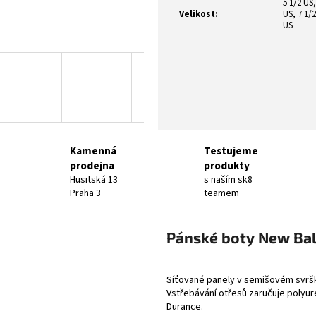
5 1/2 US,
Velikost
:
US, 7 1/2
US
Kamenná
Testujeme
prodejna
produkty
Husitská 13
s naším sk8
Praha 3
teamem
Pánské boty New B
Síťované panely v semišovém svršk
Vstřebávání otřesů zaručuje polyu
Durance.