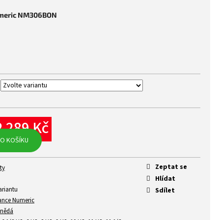
umeric NM306BON
2 289 Kč
rná
O KOŠÍKU
na:
Zeptat se
ty
Hlídat
ariantu
Sdílet
ance Numeric
nědá