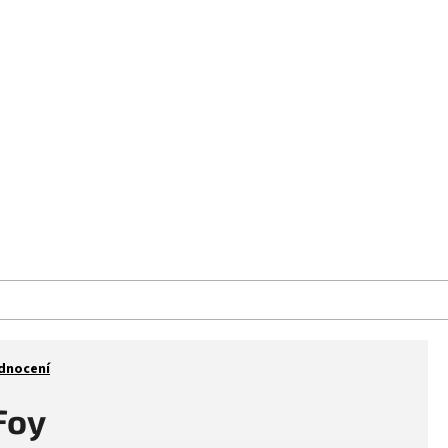
aše prodejna
Kontakt
Značky
dnocení
Foy