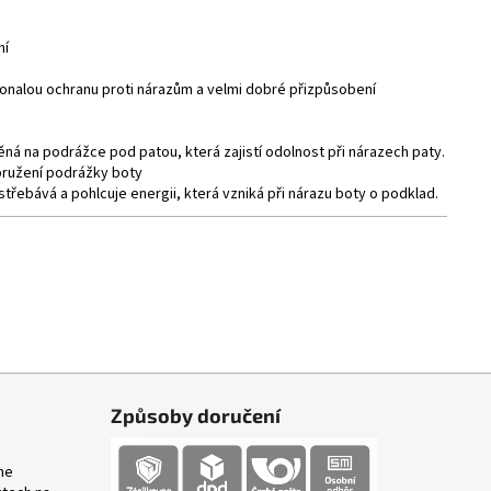
ní
okonalou ochranu proti nárazům a velmi dobré přizpůsobení
Da
Da
pr
pr
á na podrážce pod patou, která zajistí odolnost při nárazech paty.
pružení podrážky boty
ebává a pohlcuje energii, která vzniká při nárazu boty o podklad.
Způsoby doručení
me