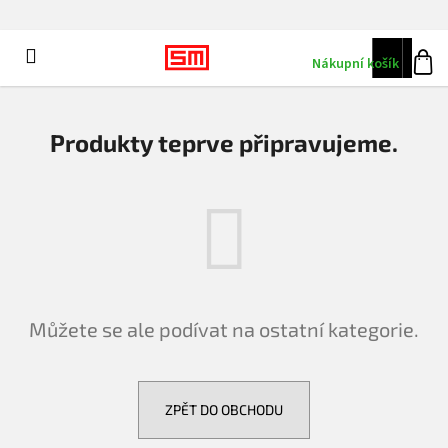
K
Přejít
na
o
obsah
Zpět
Menu
CZK
š
Nákupní košík
Přihlá
í
k
Produkty teprve připravujeme.
Můžete se ale podívat na ostatní kategorie.
ZPĚT DO OBCHODU