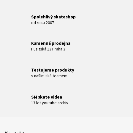
Spolehlivý skateshop
od roku 2007
Kamenná prodejna
Husitská 13 Praha 3
Testujeme produkty
s naším sk8 teamem
SM skate videa
17 let youtube archiv
Z
á