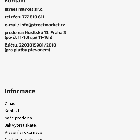
Kontakt
p
street market s.r.o.
a
telefon: 777 810 611
t
e-mail: info@streetmarket.cz
í
prodejna: Husitská 13, Praha 3
(po-čt 11-18h, pá 11-16h)
č.účtu: 2203015981/2010
(pro platbu převodem)
Informace
O nás
Kontakt
Naše prodejna
Jak vybrat skate?
Vrácení a reklamace
Obchodní podmínky