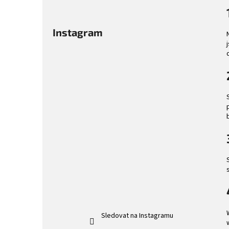
a
n
n
Instagram
í
p
a
n
e
l
Sledovat na Instagramu