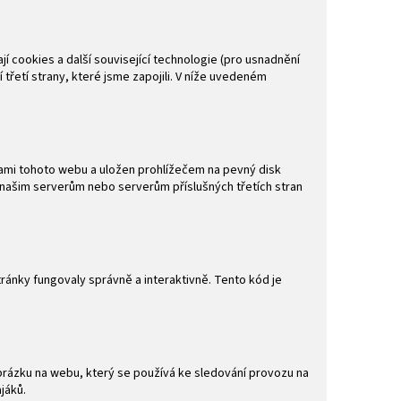
jí cookies a další související technologie (pro usnadnění
třetí strany, které jsme zapojili. V níže uvedeném
kami tohoto webu a uložen prohlížečem na pevný disk
 našim serverům nebo serverům příslušných třetích stran
ránky fungovaly správně a interaktivně. Tento kód je
brázku na webu, který se používá ke sledování provozu na
jáků.