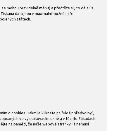
é se mohou pravidelně měnit) a přečtěte si, co dělají s
. Získaná data jsou v maximální možné míře
Spojených státech.
m o cookies. Jakmile kliknete na "Uložit předvolby",
ů popsaných ve vyskakovacím okně a v těchto Zásadách
ějte na paměti, že naše webové stránky již nemusí