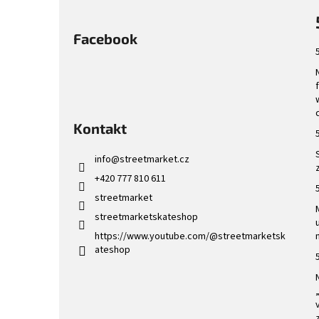
Facebook
Kontakt
info
@
streetmarket.cz
+420 777 810 611
streetmarket
streetmarketskateshop
https://www.youtube.com/@streetmarketsk
ateshop