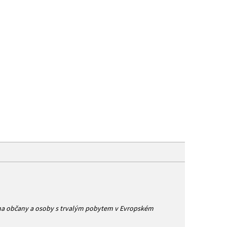
aše prodejna
Kontakt
Značky
e na občany a osoby s trvalým pobytem v Evropském