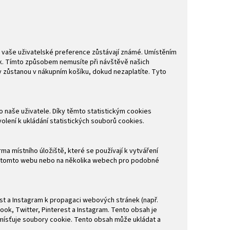
že vaše uživatelské preference zůstávají známé. Umístěním
. Tímto způsobem nemusíte při návštěvě našich
 zůstanou v nákupním košíku, dokud nezaplatíte. Tyto
 naše uživatele. Díky těmto statistickým cookies
lení k ukládání statistických souborů cookies.
a místního úložiště, které se používají k vytváření
 na tomto webu nebo na několika webech pro podobné
st a Instagram k propagaci webových stránek (např.
ebook, Twitter, Pinterest a Instagram. Tento obsah je
mísťuje soubory cookie. Tento obsah může ukládat a