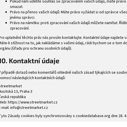
Pokud nám udělíte souhlas se zpracováním vašich údajů, máte právo 
smazat.
Právo na přenos vašich údajů: Máte právo vyžádat si od správce vše
jinému správci.
Právo na námitku: proti zpracování vašich údajů můžete namítat. Říd
zpracování.
Pro uplatnění těchto práv nás prosím kontaktujte. Kontaktní údaje najdete 
Máte-li stížnost na to, jak nakládáme s vašimi údaji, rádi bychom se o tom 
orgánu (Úřadu pro ochranu osobních údajů).
10. Kontaktní údaje
V případě dotazů nebo komentářů ohledně našich zásad týkajících se soubo
pomocí následujících kontaktních údajů:
Streetmarket
Husitská 13, Praha 3
Česká republika
Web:
https://www.streetmarket.cz
E-mail:
info@streetmarket.cz
Tyto Zásady cookies byly synchronizovány s
cookiedatabase.org
dne 28. 4