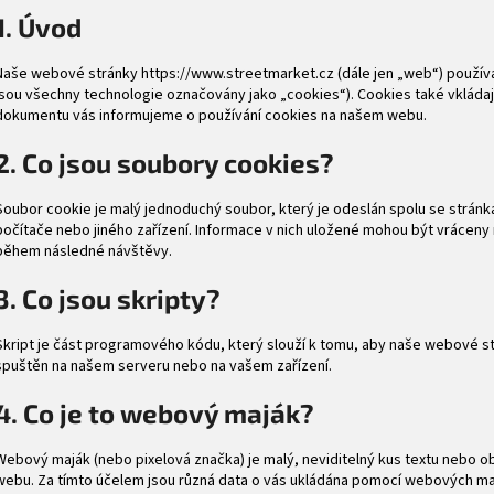
1. Úvod
Naše webové stránky
https://www.streetmarket.cz
(dále jen „web“) používa
jsou všechny technologie označovány jako „cookies“). Cookies také vkládají 
dokumentu vás informujeme o používání cookies na našem webu.
2. Co jsou soubory cookies?
Soubor cookie je malý jednoduchý soubor, který je odeslán spolu se strán
počítače nebo jiného zařízení. Informace v nich uložené mohou být vráceny
během následné návštěvy.
3. Co jsou skripty?
Skript je část programového kódu, který slouží k tomu, aby naše webové st
spuštěn na našem serveru nebo na vašem zařízení.
4. Co je to webový maják?
Webový maják (nebo pixelová značka) je malý, neviditelný kus textu nebo o
webu. Za tímto účelem jsou různá data o vás ukládána pomocí webových ma