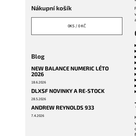
Nákupní košík
0
KS /
0 KČ
Blog
NEW BALANCE NUMERIC LÉTO
2026
18.6.2026
DLXSF NOVINKY A RE-STOCK
28.5.2026
ANDREW REYNOLDS 933
7.4.2026