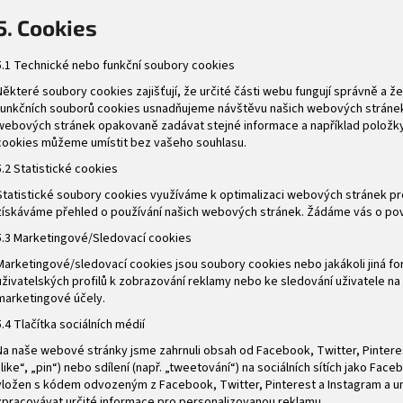
5. Cookies
5.1 Technické nebo funkční soubory cookies
Některé soubory cookies zajišťují, že určité části webu fungují správně a 
funkčních souborů cookies usnadňujeme návštěvu našich webových stránek
webových stránek opakovaně zadávat stejné informace a například položky
cookies můžeme umístit bez vašeho souhlasu.
5.2 Statistické cookies
Statistické soubory cookies využíváme k optimalizaci webových stránek pro
získáváme přehled o používání našich webových stránek. Žádáme vás o povo
5.3 Marketingové/Sledovací cookies
Marketingové/sledovací cookies jsou soubory cookies nebo jakákoli jiná form
uživatelských profilů k zobrazování reklamy nebo ke sledování uživatele
marketingové účely.
5.4 Tlačítka sociálních médií
Na naše webové stránky jsme zahrnuli obsah od Facebook, Twitter, Pintere
„like“, „pin“) nebo sdílení (např. „tweetování“) na sociálních sítích jako Fac
vložen s kódem odvozeným z Facebook, Twitter, Pinterest a Instagram a u
zpracovávat určité informace pro personalizovanou reklamu.