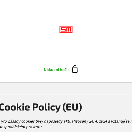
Přihlášení
CZK
Doplňky
Výprodej
Skate team
Blog
N
Nákupní košík
Cookie Policy (EU)
Tyto Zásady cookies byly naposledy aktualizovány 24. 4. 2024 a vztahují s
hospodářském prostoru.