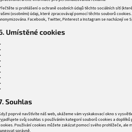
Přečtěte si prohlášení o ochraně osobních údajů těchto sociálních sítí (kter
vašimi (osobními) údaji, které zpracovávají pomocí těchto souborů cookies
anonymizována. Facebook, Twitter, Pinterest a Instagram se nacházejí ve 
6. Umístěné cookies
7. Souhlas
Když poprvé navštívíte náš web, ukážeme vám vyskakovací okno s vysvětlení
vyjadřujete svůj souhlas s používáním kategorií souborů cookies a doplňk
cookies. Používání cookies můžete zakázat pomocí svého prohlížeče, ale m
fungovat správně.