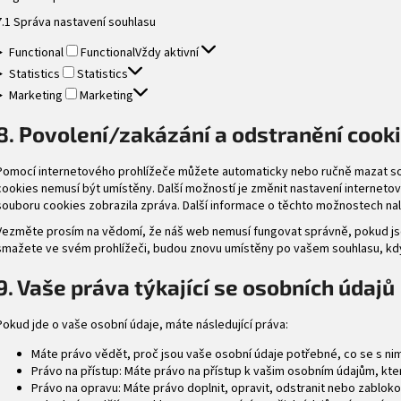
7.1 Správa nastavení souhlasu
Functional
Functional
Vždy aktivní
Statistics
Statistics
Marketing
Marketing
8. Povolení/zakázání a odstranění cook
Pomocí internetového prohlížeče můžete automaticky nebo ručně mazat so
cookies nemusí být umístěny. Další možností je změnit nastavení interneto
souboru cookies zobrazila zpráva. Další informace o těchto možnostech n
Vezměte prosím na vědomí, že náš web nemusí fungovat správně, pokud js
smažete ve svém prohlížeči, budou znovu umístěny po vašem souhlasu, kdy
9. Vaše práva týkající se osobních údajů
Pokud jde o vaše osobní údaje, máte následující práva:
Máte právo vědět, proč jsou vaše osobní údaje potřebné, co se s nim
Právo na přístup: Máte právo na přístup k vašim osobním údajům, kt
Právo na opravu: Máte právo doplnit, opravit, odstranit nebo zabloko