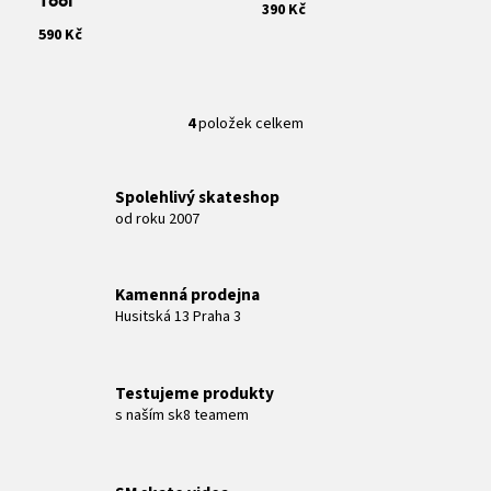
Tool
390 Kč
590 Kč
4
položek celkem
O
v
l
Spolehlivý skateshop
á
od roku 2007
d
a
c
Kamenná prodejna
í
Husitská 13 Praha 3
p
r
v
Testujeme produkty
k
s naším sk8 teamem
y
v
ý