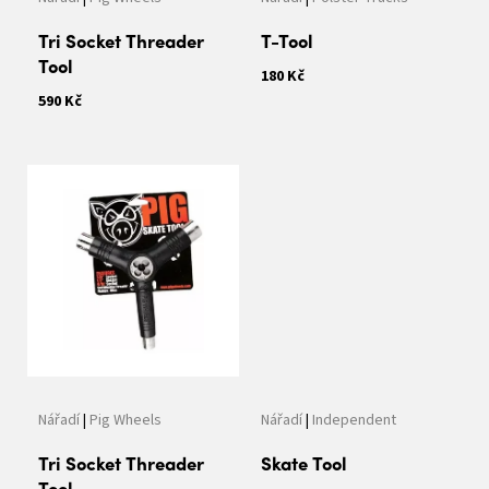
u
k
Tri Socket Threader
T-Tool
t
Tool
180 Kč
ů
590 Kč
Nářadí
|
Pig Wheels
Nářadí
|
Independent
Tri Socket Threader
Skate Tool