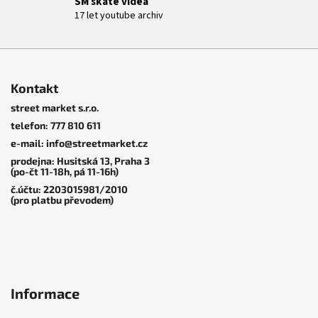
SM skate videa
p
17 let youtube archiv
i
s
u
Z
á
Kontakt
p
street market s.r.o.
a
telefon: 777 810 611
t
e-mail: info@streetmarket.cz
í
prodejna: Husitská 13, Praha 3
(po-čt 11-18h, pá 11-16h)
č.účtu: 2203015981/2010
(pro platbu převodem)
Informace