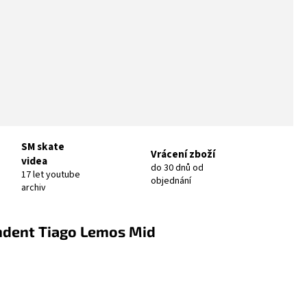
SM skate
Vrácení zboží
videa
do 30 dnů od
17 let youtube
objednání
archiv
ndent Tiago Lemos Mid