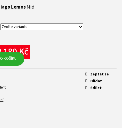
Tiago Lemos
Mid
2 180 Kč
rná
O KOŠÍKU
na:
Zeptat se
Hlídat
dent
Sdílet
dní