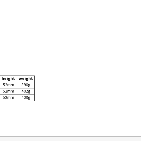
Da
pr
height
weight
52mm
390g
52mm
402g
52mm
409g