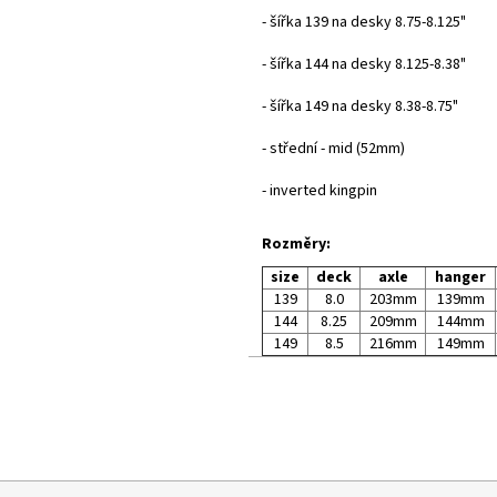
- šířka 139 na desky 8.75-8.125"
- šířka 144 na desky 8.125-8.38"
- šířka 149 na desky 8.38-8.75"
- střední - mid (52mm)
- inverted kingpin
Rozměry:
size
deck
axle
hanger
139
8.0
203mm
139mm
144
8.25
209mm
144mm
149
8.5
216mm
149mm