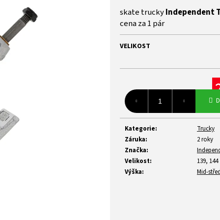
z
skate trucky
Independent 
5
cena za 1 pár
hvězdiček.
VELIKOST
Mě
D
ce
Kategorie
:
Trucky
Záruka
:
2 roky
Značka
:
Indepen
Velikost
:
139, 144
Výška
:
Mid-stře