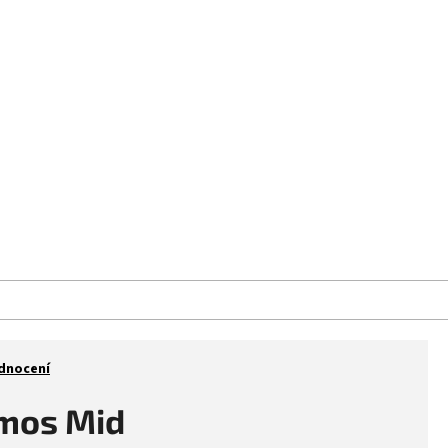
aše prodejna
Kontakt
Značky
dnocení
emos Mid