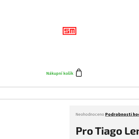
Přihlášení
CZK
Doplňky
Výprodej
Skate team
Blog
N
Nákupní košík
Průměrné
Neohodnoceno
Podrobnosti ho
hodnocení
produktu
Pro Tiago L
je
0,0