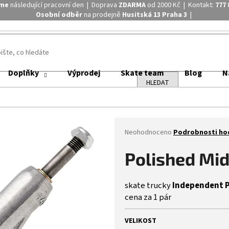
áme
následující pracovní den | Doprava
ZDARMA
od 2000 Kč | Kontakt:
777 
Osobní odběr
na prodejně
Husitská 13 Praha 3
|
Doplňky
Výprodej
Skate team
Blog
N
HLEDAT
Průměrné
Neohodnoceno
Podrobnosti ho
hodnocení
produktu
Polished Mi
je
0,0
z
skate trucky
Independent P
5
cena za 1 pár
hvězdiček.
VELIKOST