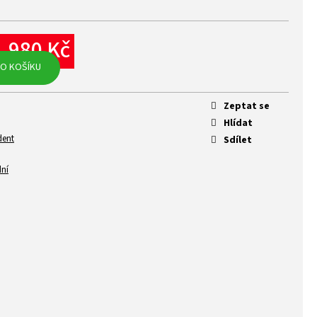
1 980 Kč
rná
O KOŠÍKU
na:
Zeptat se
Hlídat
dent
Sdílet
dní