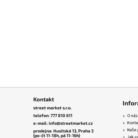
Independent Trucks
Husitská 13, Praha 3.
Z
á
Kontakt
Info
p
street market s.r.o.
a
telefon: 777 810 611
O nás
t
Konta
e-mail: info@streetmarket.cz
í
Naše 
prodejna: Husitská 13, Praha 3
(po-čt 11-18h, pá 11-16h)
Jak v