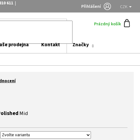
810 611
|
Přihlášení
CZK
Prázdný košík
aše prodejna
Kontakt
Značky
dnocení
d
olished
Mid