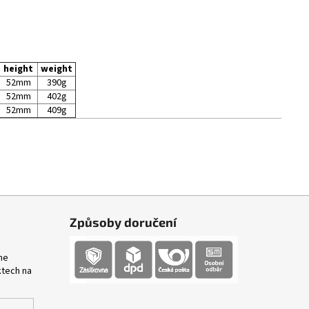
height
weight
52mm
390g
52mm
402g
52mm
409g
Způsoby doručení
me
ktech na