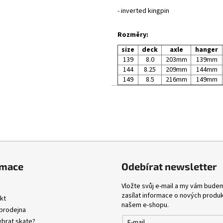
- inverted kingpin
Rozměry:
size
deck
axle
hanger
139
8.0
203mm
139mm
144
8.25
209mm
144mm
149
8.5
216mm
149mm
rmace
Odebírat newsletter
Vložte svůj e-mail a my vám bude
zasílat informace o nových produ
kt
našem e-shopu.
prodejna
ybrat skate?
E-mail