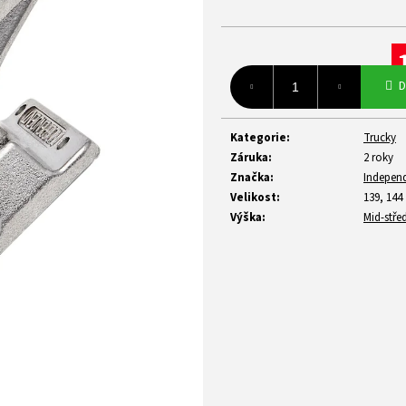
Mě
D
ce
Kategorie
:
Trucky
Záruka
:
2 roky
Značka
:
Indepen
Velikost
:
139, 144
Výška
:
Mid-stře