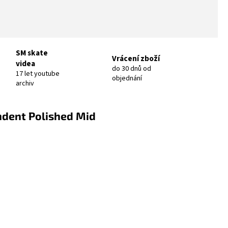
SM skate
Vrácení zboží
videa
do 30 dnů od
17 let youtube
objednání
archiv
ndent Polished Mid