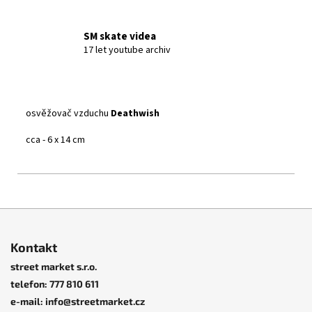
SM skate videa
17 let youtube archiv
osvěžovač vzduchu
Deathwish
cca - 6 x 14 cm
Z
á
Kontakt
p
street market s.r.o.
a
telefon: 777 810 611
t
e-mail: info@streetmarket.cz
í