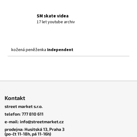
SM skate videa
17 let youtube archiv
kožená peněženka
Independent
Independent Trucks
Z
Husitská
á
13, Praha 3.
Kontakt
p
street market s.r.o.
a
telefon: 777 810 611
t
e-mail: info@streetmarket.cz
í
prodejna: Husitská 13, Praha 3
(po-čt 11-18h, pá 11-16h)