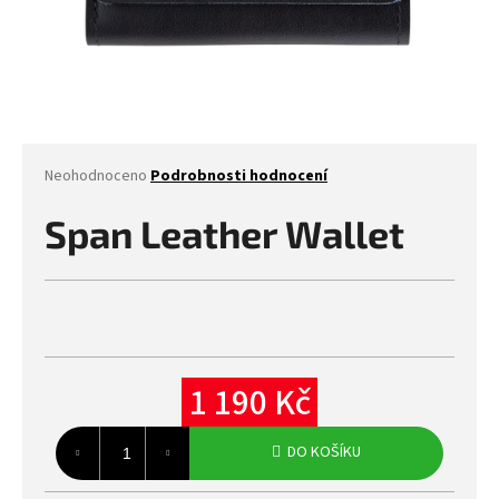
Průměrné
Neohodnoceno
Podrobnosti hodnocení
hodnocení
produktu
Span Leather Wallet
je
0,0
z
5
hvězdiček.
1 190 Kč
Měrná
cena:
DO KOŠÍKU