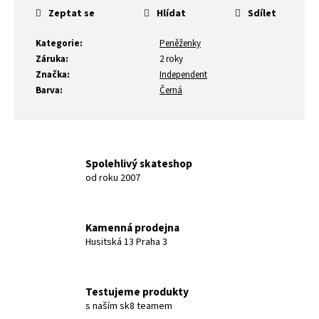
Zeptat se
Hlídat
Sdílet
Kategorie
:
Peněženky
Záruka
:
2 roky
Značka
:
Independent
Barva
:
Černá
Spolehlivý skateshop
od roku 2007
Kamenná prodejna
Husitská 13 Praha 3
Testujeme produkty
s naším sk8 teamem