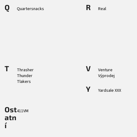
Q
R
Quartersnacks
Real
T
V
Thrasher
Venture
Thunder
Výprodej
Tlakers
Y
Yardsale XXX
Ost
411VM
atn
í