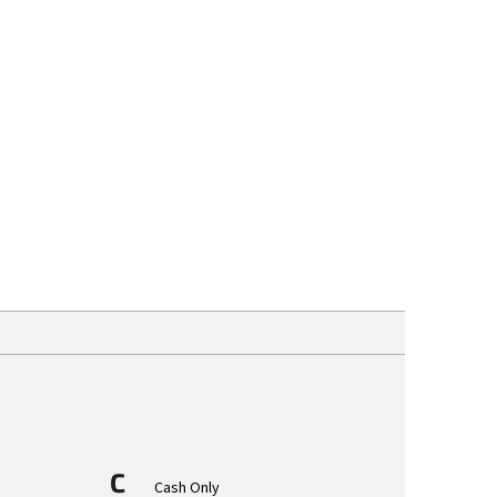
aše prodejna
Kontakt
Značky
C
Cash Only