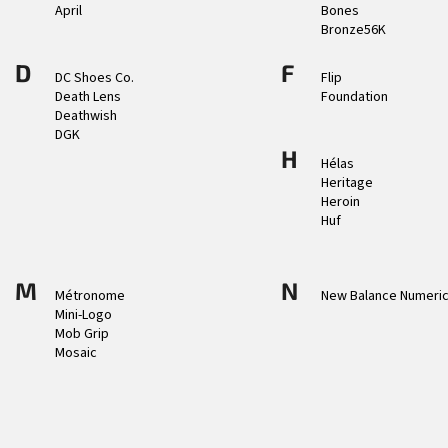
April
Bones
Bronze56K
D
F
DC Shoes Co.
Flip
Death Lens
Foundation
Deathwish
DGK
H
Hélas
Heritage
Heroin
Huf
M
N
Métronome
New Balance Numeri
Mini-Logo
Mob Grip
Mosaic