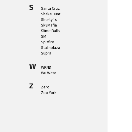
S
Santa Cruz
Shake Junt
Shorty´s
Sk8Mafia
Slime Balls
SM
Spitfire
Stalinplaza
Supra
W
WKND
Wu Wear
Z
Zero
Zoo York