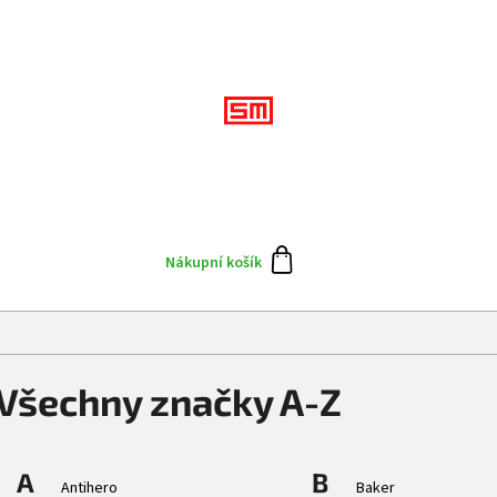
Přihlášení
CZK
Doplňky
Výprodej
Skate team
Blog
N
Nákupní košík
Všechny značky A-Z
A
B
Antihero
Baker