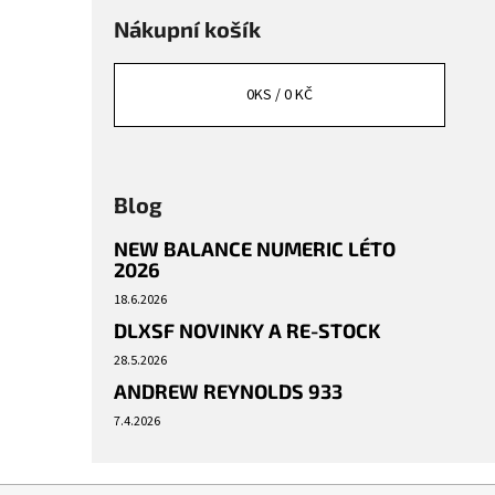
Nákupní košík
0
KS /
0 KČ
Blog
NEW BALANCE NUMERIC LÉTO
2026
18.6.2026
DLXSF NOVINKY A RE-STOCK
28.5.2026
ANDREW REYNOLDS 933
7.4.2026