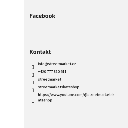
Facebook
Kontakt
info
@
streetmarket.cz
+420 777 810 611
streetmarket
streetmarketskateshop
https://www.youtube.com/@streetmarketsk
ateshop