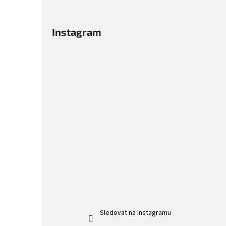
a
n
n
Instagram
í
p
a
n
e
l
Sledovat na Instagramu