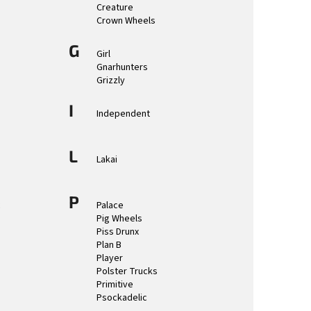
Creature
Crown Wheels
G
Girl
Gnarhunters
Grizzly
I
Independent
L
Lakai
P
c
Palace
Pig Wheels
Piss Drunx
Plan B
Player
Polster Trucks
Primitive
Psockadelic