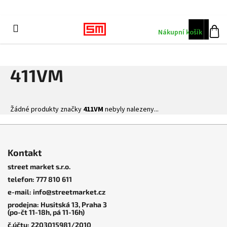
K
Přejít
na
o
obsah
Zpět
Menu
CZK
š
Nákupní košík
Přihlá
í
k
411VM
Žádné produkty značky
411VM
nebyly nalezeny...
Z
á
Kontakt
p
street market s.r.o.
a
telefon: 777 810 611
t
e-mail: info@streetmarket.cz
í
prodejna: Husitská 13, Praha 3
(po-čt 11-18h, pá 11-16h)
č.účtu: 2203015981/2010