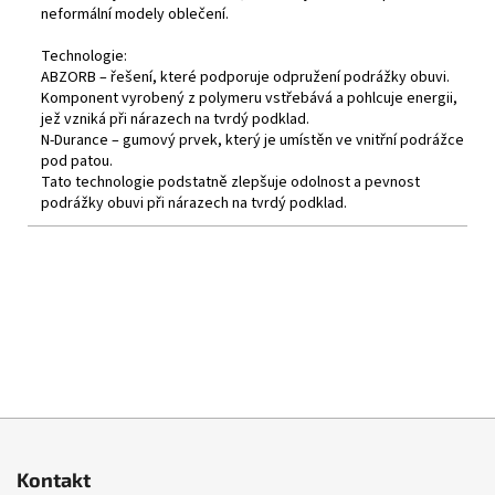
neformální modely oblečení.
Technologie:
ABZORB – řešení, které podporuje odpružení podrážky obuvi.
Komponent vyrobený z polymeru vstřebává a pohlcuje energii,
jež vzniká při nárazech na tvrdý podklad.
N-Durance – gumový prvek, který je umístěn ve vnitřní podrážce
pod patou.
Tato technologie podstatně zlepšuje odolnost a pevnost
podrážky obuvi při nárazech na tvrdý podklad.
NOVINKA
NOVINKA
Z
á
Kontakt
p