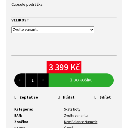
Cupsole podrážka
VELIKOST
3 399 Kč
Měrná
cena:
DO KOŠÍKU
Zeptat se
Hlídat
Sdílet
Kategorie
:
Skate boty
EAN
:
Zvolte variantu
Značka
:
New Balance Numeric