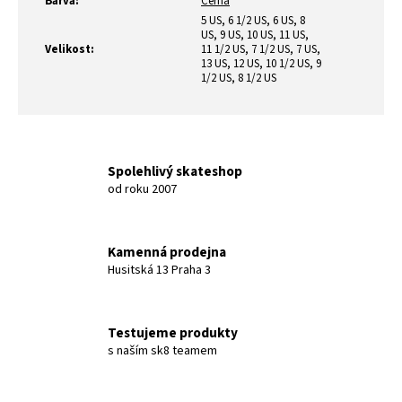
Barva
:
Černá
5 US, 6 1/2 US, 6 US, 8
US, 9 US, 10 US, 11 US,
Velikost
:
11 1/2 US, 7 1/2 US, 7 US,
13 US, 12 US, 10 1/2 US, 9
1/2 US, 8 1/2 US
Spolehlivý skateshop
od roku 2007
Kamenná prodejna
Husitská 13 Praha 3
Testujeme produkty
s naším sk8 teamem