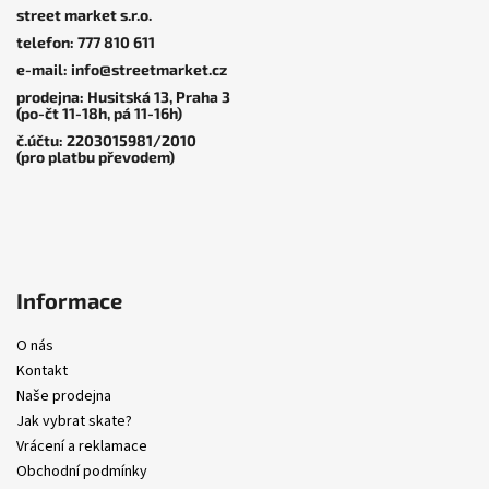
street market s.r.o.
a
telefon: 777 810 611
t
2 799 KČ
–20 %
e-mail: info@streetmarket.cz
í
Skate boty
|
New Balance
Trucky
|
Independent
prodejna: Husitská 13, Praha 3
Numeric
Skate boty
|
New Balance
Skate boty
|
New Balance
(po-čt 11-18h, pá 11-16h)
Pro Tiago Lemos Mid
Numeric
Numeric
č.účtu: 2203015981/2010
NM1010TC Tiago
2 180 Kč
(pro platbu převodem)
2 239 Kč
UN933ASB Reynolds
UN933BNT Reynolds
3 399 Kč
3 399 Kč
Informace
O nás
Kontakt
Naše prodejna
Jak vybrat skate?
Vrácení a reklamace
Obchodní podmínky