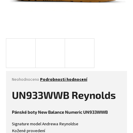
Průměrné
Neohodnoceno
Podrobnosti hodnocení
hodnocení
produktu
UN933WWB Reynolds
je
0,0
z
Pánské boty New Balance Numeric UN933WWB
5
hvězdiček.
Signature model Andrewa Reynoldse
Kožené provedení