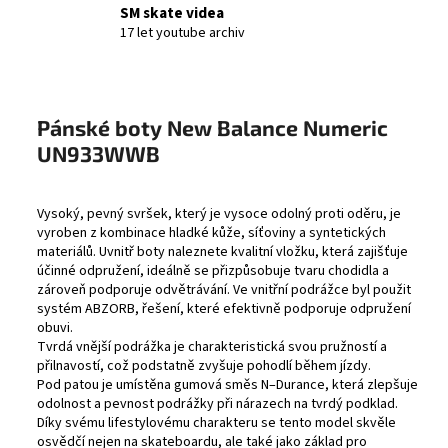
SM skate videa
17 let youtube archiv
Pánské boty New Balance Numeric
UN933WWB
Vysoký, pevný svršek, který je vysoce odolný proti oděru, je
vyroben z kombinace hladké kůže, síťoviny a syntetických
materiálů. Uvnitř boty naleznete kvalitní vložku, která zajišťuje
účinné odpružení, ideálně se přizpůsobuje tvaru chodidla a
zároveň podporuje odvětrávání. Ve vnitřní podrážce byl použit
systém ABZORB, řešení, které efektivně podporuje odpružení
obuvi.
Tvrdá vnější podrážka je charakteristická svou pružností a
přilnavostí, což podstatně zvyšuje pohodlí během jízdy.
Pod patou je umístěna gumová směs N–Durance, která zlepšuje
odolnost a pevnost podrážky při nárazech na tvrdý podklad.
Díky svému lifestylovému charakteru se tento model skvěle
osvědčí nejen na skateboardu, ale také jako základ pro