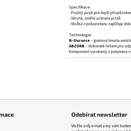
Specifikace:
- Pružný jazyk pro lepší přizpůsobe
- Skrytá, vnitřní ochrana prstů
- Vložka z polyuretanu zajišťuje d
Technologie:
N–Durance
– gumová hmota umístěn
ABZORB
– dokonalé řešení pro od
Komponent vyrobený z polymeru vstř
rmace
Odebírat newsletter
Vložte svůj e-mail a my vám bude