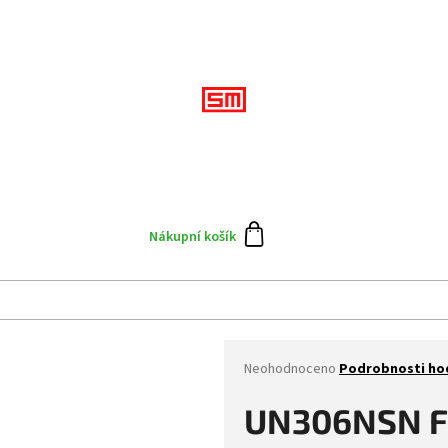
Přihlášení
CZK
Doplňky
Výprodej
Skate team
Blog
N
Nákupní košík
Průměrné
Neohodnoceno
Podrobnosti ho
hodnocení
produktu
UN306NSN F
je
0,0