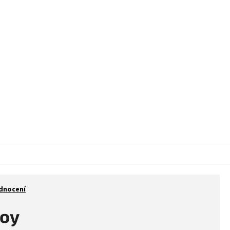
aše prodejna
Kontakt
Značky
dnocení
oy