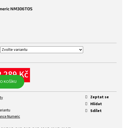
umeric NM306TOS
2 289 Kč
rná
O KOŠÍKU
na:
Zeptat se
ty
Hlídat
ariantu
Sdílet
ance Numeric