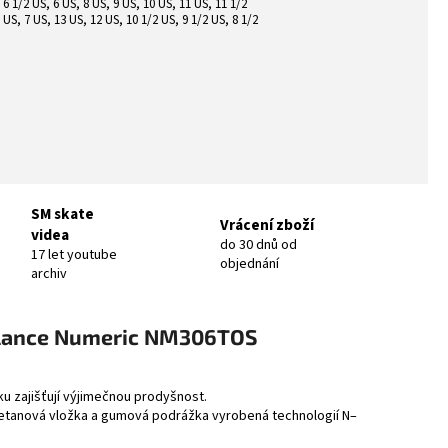
 6 1/2 US, 6 US, 8 US, 9 US, 10 US, 11 US, 11 1/2
 US, 7 US, 13 US, 12 US, 10 1/2 US, 9 1/2 US, 8 1/2
SM skate
Vrácení zboží
videa
do 30 dnů od
17 let youtube
objednání
archiv
lance Numeric NM306TOS
u zajišťují výjimečnou prodyšnost.
retanová vložka a gumová podrážka vyrobená technologií N–