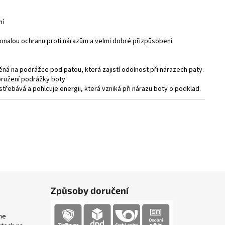
ní
okonalou ochranu proti nárazům a velmi dobré přizpůsobení
Da
Da
pr
pr
á na podrážce pod patou, která zajistí odolnost při nárazech paty.
pružení podrážky boty
ebává a pohlcuje energii, která vzniká při nárazu boty o podklad.
Způsoby doručení
me