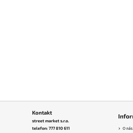
Z
á
Kontakt
Info
p
street market s.r.o.
a
telefon: 777 810 611
O nás