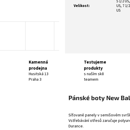
5 1/2 US,
Velikost
:
US, 7 1/2
US
Kamenná
Testujeme
prodejna
produkty
Husitská 13
s naším sk8
Praha 3
teamem
Pánské boty New Ba
Síťované panely v semišovém svršk
Vstřebávání otřesů zaručuje polyu
Durance.