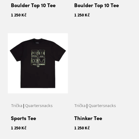
k
Boulder Top 10 Tee
Boulder Top 10 Tee
t
1 250 Kč
1 250 Kč
ů
Trička
|
Quartersnacks
Trička
|
Quartersnacks
Sports Tee
Thinker Tee
1 250 Kč
1 250 Kč