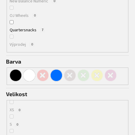
New Balance Numeric
0
OJ Wheels
0
Quartersnacks
7
Výprodej
0
Barva
Velikost
XS
0
S
0