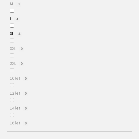
M
0
L
3
XL
4
XXL
0
2XL
0
10 let
0
12 let
0
14 let
0
16 let
0