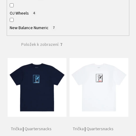
OJ Wheels
4
New Balance Numeric
7
Položek k zobrazení:
7
V
ý
p
i
s
p
r
o
d
Trička
|
Quartersnacks
Trička
|
Quartersnacks
u