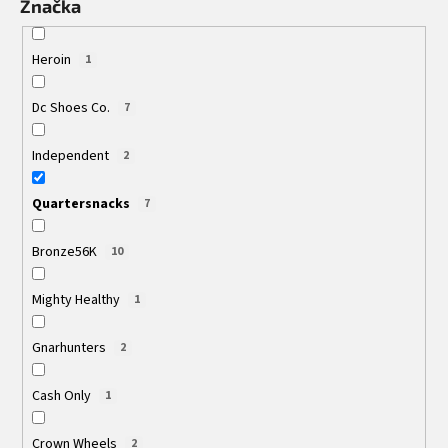
Značka
Heroin
1
Dc Shoes Co.
7
Independent
2
Quartersnacks
7
Bronze56K
10
Mighty Healthy
1
Gnarhunters
2
Cash Only
1
Crown Wheels
2