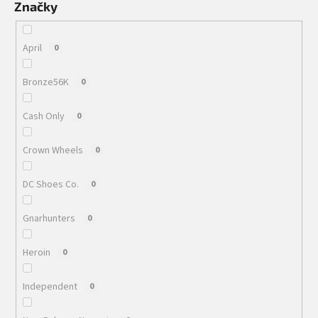
Značky
April
0
Bronze56K
0
Cash Only
0
Crown Wheels
0
DC Shoes Co.
0
Gnarhunters
0
Heroin
0
Independent
0