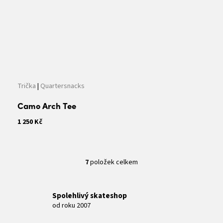
Trička
|
Quartersnacks
Camo Arch Tee
1 250 Kč
7
položek celkem
O
v
l
Spolehlivý skateshop
á
od roku 2007
d
a