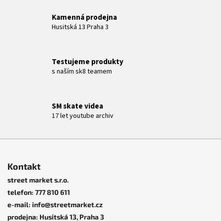
c
Kamenná prodejna
í
Husitská 13 Praha 3
p
r
v
Testujeme produkty
k
s naším sk8 teamem
y
v
ý
SM skate videa
p
17 let youtube archiv
i
s
u
Z
á
Kontakt
p
street market s.r.o.
a
telefon: 777 810 611
t
e-mail: info@streetmarket.cz
í
prodejna: Husitská 13, Praha 3