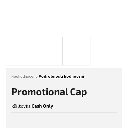
Průměrné
Neohodnoceno
Podrobnosti hodnocení
hodnocení
produktu
Promotional Cap
je
0,0
z
kšiltovka
Cash Only
5
hvězdiček.