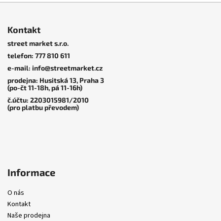
Z
á
Aleka Lang
Philly
Kontakt
Santosuosso
p
Husitská
street market s.r.o.
a
13, Praha 3.
telefon: 777 810 611
t
e-mail: info@streetmarket.cz
í
prodejna: Husitská 13, Praha 3
Kšiltovky
|
Cash Only
Kšiltovky
|
Cash Only
(po-čt 11-18h, pá 11-16h)
č.účtu: 2203015981/2010
(pro platbu převodem)
Terminal 4 Panel Cap
Terminal 4 Panel Cap
1 250 Kč
1 250 Kč
Informace
O nás
Kontakt
Naše prodejna