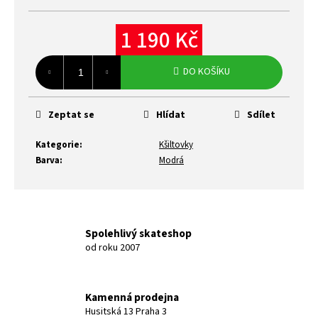
1 190 Kč
Měrná
cena:
DO KOŠÍKU
Zeptat se
Hlídat
Sdílet
Kategorie
:
Kšiltovky
Barva
:
Modrá
Spolehlivý skateshop
od roku 2007
Kamenná prodejna
Husitská 13 Praha 3