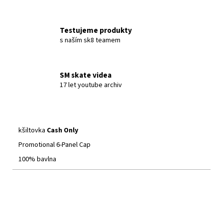
Testujeme produkty
s naším sk8 teamem
SM skate videa
17 let youtube archiv
kšiltovka
Cash Only
Promotional 6-Panel Cap
100% bavlna
Cash Only
Butter Goods