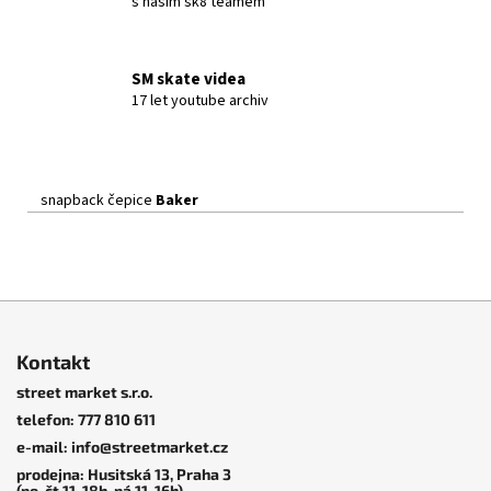
s naším sk8 teamem
SM skate videa
17 let youtube archiv
snapback čepice
Baker
Z
á
Kontakt
p
street market s.r.o.
a
telefon: 777 810 611
t
e-mail: info@streetmarket.cz
í
prodejna: Husitská 13, Praha 3
(po-čt 11-18h, pá 11-16h)