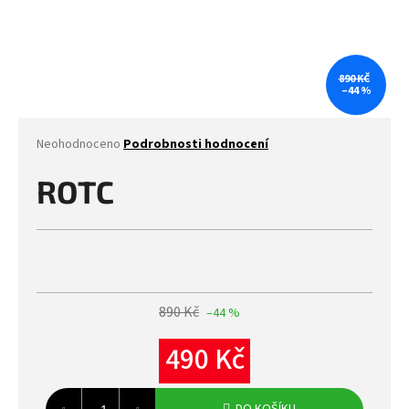
890 KČ
–44 %
Průměrné
Neohodnoceno
Podrobnosti hodnocení
hodnocení
produktu
ROTC
je
0,0
z
5
hvězdiček.
890 Kč
–44 %
490 Kč
Měrná
cena: