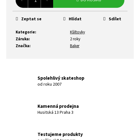
DO KOŠÍKU
Zeptat se
Hlídat
Sdílet
Kategorie
:
Kšiltovky
Záruka
:
2 roky
Značka
:
Baker
Spolehlivý skateshop
od roku 2007
Kamenná prodejna
Husitská 13 Praha 3
Testujeme produkty