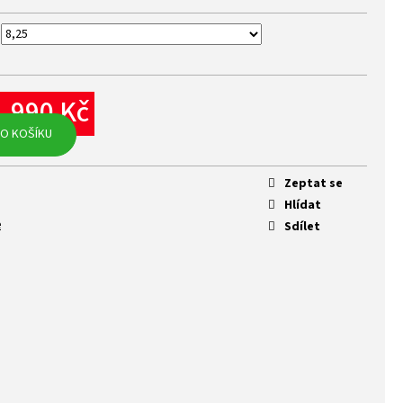
1 990 Kč
rná
O KOŠÍKU
na:
Zeptat se
Hlídat
e
Sdílet