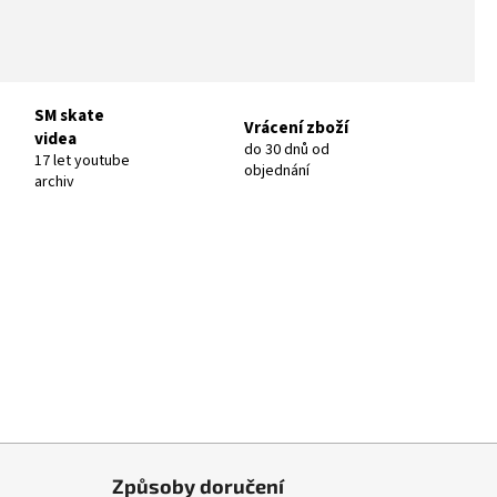
SM skate
Vrácení zboží
videa
do 30 dnů od
17 let youtube
objednání
archiv
Způsoby doručení