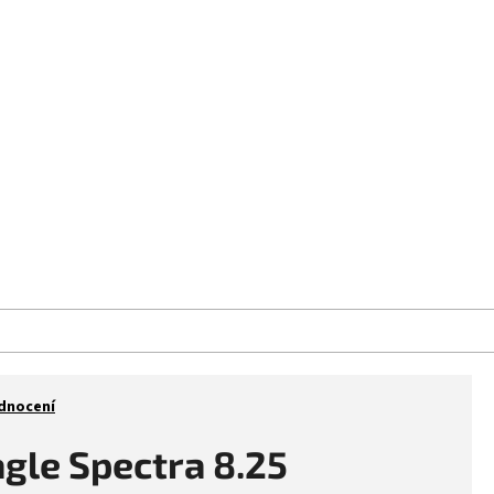
aše prodejna
Kontakt
Značky
dnocení
gle Spectra 8.25