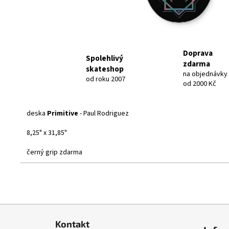
Doprava
Spolehlivý
zdarma
skateshop
na objednávky
od roku 2007
od 2000 Kč
deska
Primitive
- Paul Rodriguez
8,25" x 31,85"
černý grip zdarma
Primitive
Z
á
Kontakt