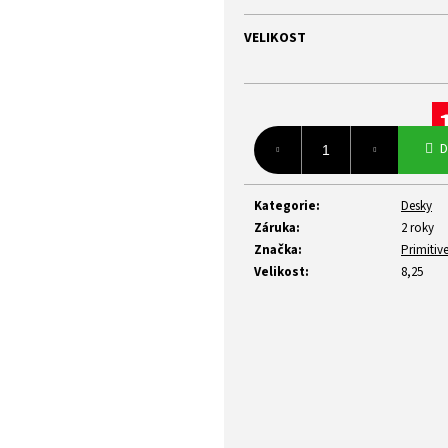
z
5
VELIKOST
hvězdiček.
Mě
D
ce
Kategorie
:
Desky
Záruka
:
2 roky
Značka
:
Primitiv
Velikost
:
8,25