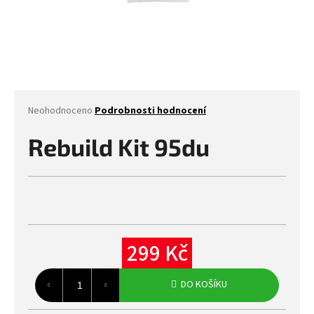
Průměrné
Neohodnoceno
Podrobnosti hodnocení
hodnocení
produktu
Rebuild Kit 95du
je
0,0
z
5
hvězdiček.
299 Kč
Měrná
cena:
DO KOŠÍKU