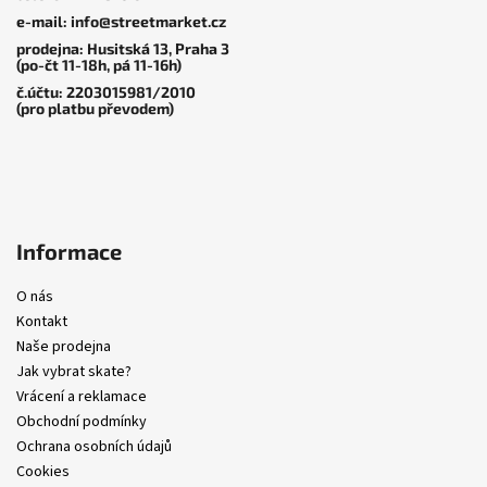
t
e-mail: info@streetmarket.cz
í
prodejna: Husitská 13, Praha 3
(po-čt 11-18h, pá 11-16h)
č.účtu: 2203015981/2010
Bushingy
|
Thunder
(pro platbu převodem)
Rebuild Kit 90du
299 Kč
Informace
O nás
Kontakt
Naše prodejna
Jak vybrat skate?
Vrácení a reklamace
Obchodní podmínky
Ochrana osobních údajů
Cookies