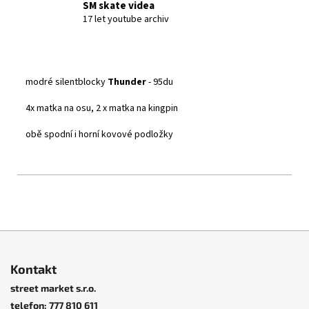
SM skate videa
17 let youtube archiv
modré silentblocky
Thunder
- 95du
4x matka na osu, 2 x matka na kingpin
obě spodní i horní kovové podložky
Z
á
Kontakt
p
street market s.r.o.
a
telefon: 777 810 611