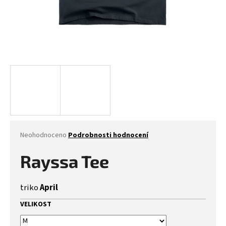
Průměrné
Neohodnoceno
Podrobnosti hodnocení
hodnocení
produktu
Rayssa Tee
je
0,0
z
triko
April
5
hvězdiček.
VELIKOST