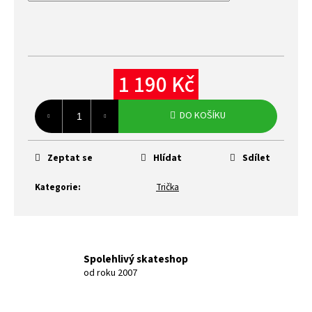
1 190 Kč
Měrná
cena:
DO KOŠÍKU
Zeptat se
Hlídat
Sdílet
Kategorie
:
Trička
Spolehlivý skateshop
od roku 2007