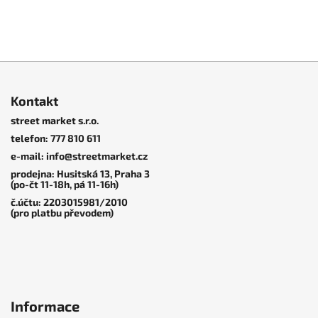
Z
á
Kontakt
p
street market s.r.o.
a
telefon: 777 810 611
t
e-mail: info@streetmarket.cz
í
prodejna: Husitská 13, Praha 3
(po-čt 11-18h, pá 11-16h)
č.účtu: 2203015981/2010
(pro platbu převodem)
Informace