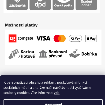
Možnosti platby
K personalizaci obsahu a reklam, poskytování funkcí
sociálních médií a analýze naší návštěvnosti využíváme
Vytvořil Shoptet
soubory cookies. Více informací
zde
.
Copyright 2026
Streetmarket.cz
. Všechna práva vyhrazena.
Upravit
nastavení cookies
Nastavení