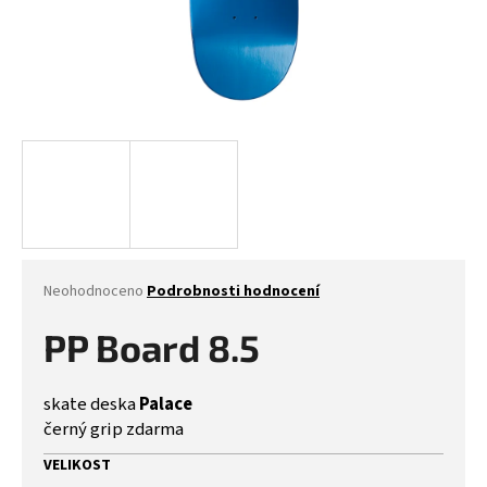
Průměrné
Neohodnoceno
Podrobnosti hodnocení
hodnocení
produktu
PP Board 8.5
je
0,0
z
skate deska
Palace
5
černý grip zdarma
hvězdiček.
VELIKOST