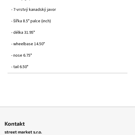
- 7-vrstvý kanadský javor
- šířka 8.5" palce (inch)
- délka 31.95"
- wheelbase 14.50"
- nose 6.75"
- tail 6.50"
Lucas Puig, Heitor Silva, Jahmir Brown, Kyle Wilson
Z
á
Husitská 13, Praha 3.
Kontakt
p
street market s.r.o.
a