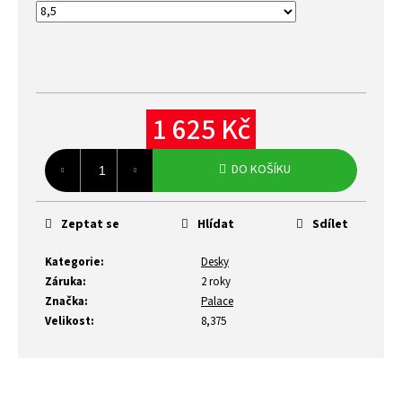
1 625 Kč
Měrná
cena:
DO KOŠÍKU
Zeptat se
Hlídat
Sdílet
Kategorie
:
Desky
Záruka
:
2 roky
Značka
:
Palace
Velikost
:
8,375