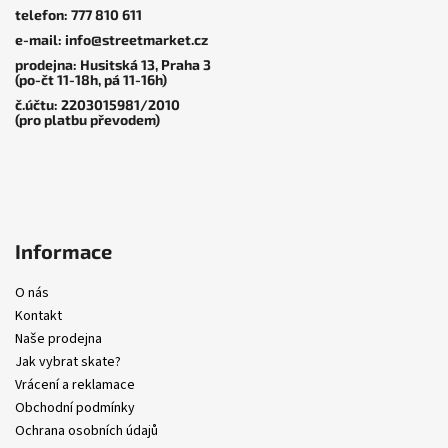
telefon: 777 810 611
t
e-mail: info@streetmarket.cz
í
prodejna: Husitská 13, Praha 3
(po-čt 11-18h, pá 11-16h)
č.účtu: 2203015981/2010
(pro platbu převodem)
Informace
O nás
Kontakt
Naše prodejna
Jak vybrat skate?
Vrácení a reklamace
Obchodní podmínky
Ochrana osobních údajů