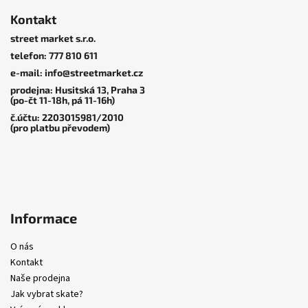
á
Kontakt
p
street market s.r.o.
a
telefon: 777 810 611
t
2 549 KČ
–20 %
2 549 KČ
–20 %
e-mail: info@streetmarket.cz
í
Skate boty
|
New Balance
Skate boty
|
New Balance
2 029 KČ
–20 %
2 029 KČ
–20 %
prodejna: Husitská 13, Praha 3
Numeric
Numeric
Skate boty
|
New Balance
Skate boty
|
New Balance
(po-čt 11-18h, pá 11-16h)
Numeric
Numeric
č.účtu: 2203015981/2010
NM480BEE
NM480PRO
(pro platbu převodem)
2 039 Kč
2 039 Kč
NM430FCD
NM430WII
1 623 Kč
1 623 Kč
Informace
O nás
Kontakt
Naše prodejna
Jak vybrat skate?