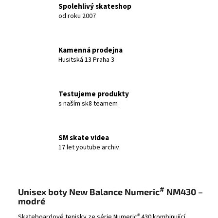
Spolehlivý skateshop
od roku 2007
Kamenná prodejna
Husitská 13 Praha 3
Testujeme produkty
s naším sk8 teamem
SM skate videa
17 let youtube archiv
#
Unisex boty New Balance Numeric
NM430 –
modré
#
Skateboardové tenisky ze série Numeric
430 kombinující