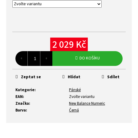
2 029 Kč
Měrná
cena:
DO KOŠÍKU
Zeptat se
Hlídat
Sdílet
Kategorie
:
Pánské
EAN
:
Zvolte variantu
Značka
:
New Balance Numeric
Barva
:
Černá