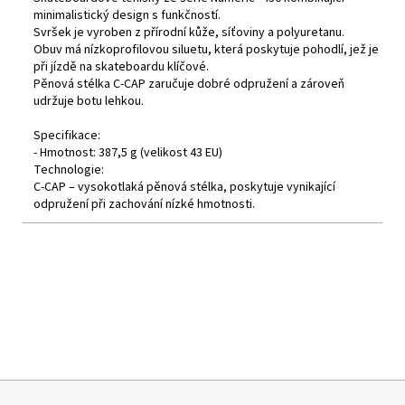
minimalistický design s funkčností.
Svršek je vyroben z přírodní kůže, síťoviny a polyuretanu.
Obuv má nízkoprofilovou siluetu, která poskytuje pohodlí, jež je
při jízdě na skateboardu klíčové.
Pěnová stélka C-
CAP
zaručuje dobré odpružení a zároveň
udržuje botu lehkou.
Specifikace:
- Hmotnost: 387,5 g (velikost 43 EU)
Technologie:
C-
CAP
– vysokotlaká pěnová stélka, poskytuje v
ynikající
odpružení při zachování nízké hmotnosti.
Z