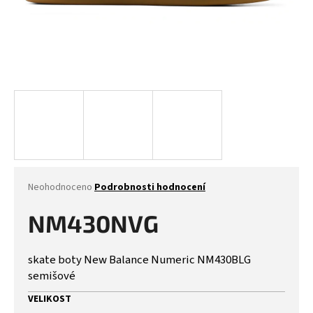
Průměrné
Neohodnoceno
Podrobnosti hodnocení
hodnocení
produktu
NM430NVG
je
0,0
z
skate boty New Balance Numeric NM430BLG
5
semišové
hvězdiček.
VELIKOST