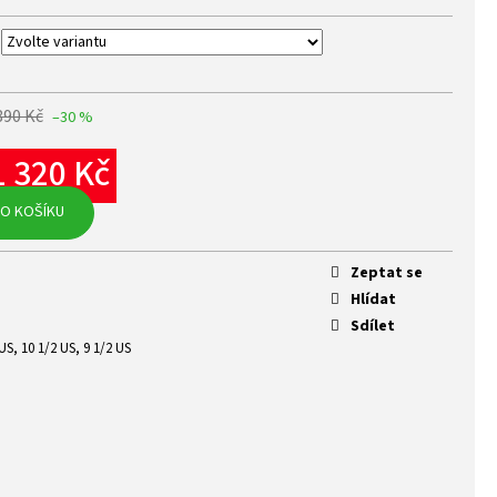
890 Kč
–30 %
1 320 Kč
rná
O KOŠÍKU
na:
Zeptat se
Hlídat
Sdílet
US, 10 1/2 US, 9 1/2 US