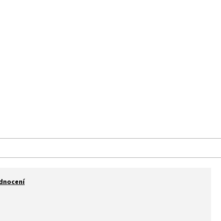
aše prodejna
Kontakt
Značky
dnocení