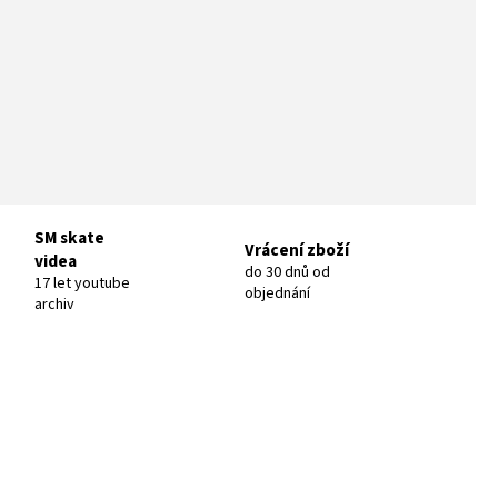
SM skate
Vrácení zboží
videa
do 30 dnů od
17 let youtube
objednání
archiv