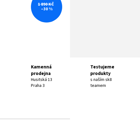
1 890 KČ
–30 %
Kamenná
Testujeme
prodejna
produkty
Husitská 13
s naším sk8
Praha 3
teamem