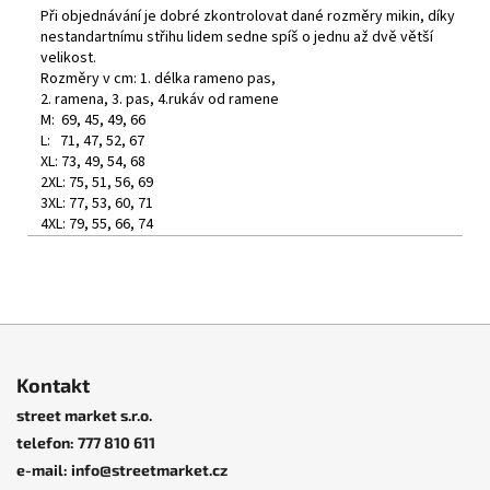
Při objednávání je dobré zkontrolovat dané rozměry mikin, díky
nestandartnímu střihu lidem sedne spíš o jednu až dvě větší
velikost.
Rozměry v cm: 1. délka rameno pas,
2. ramena, 3. pas, 4.rukáv od ramene
M: 69, 45, 49, 66
L: 71, 47, 52, 67
XL: 73, 49, 54, 68
2XL: 75, 51, 56, 69
3XL: 77, 53, 60, 71
4XL: 79, 55, 66, 74
Z
á
Kontakt
p
street market s.r.o.
a
telefon: 777 810 611
t
e-mail: info@streetmarket.cz
í