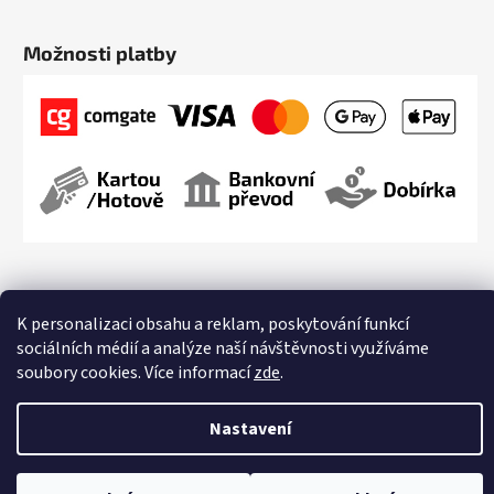
Možnosti platby
K personalizaci obsahu a reklam, poskytování funkcí
sociálních médií a analýze naší návštěvnosti využíváme
Vytvořil Shoptet
soubory cookies. Více informací
zde
.
Copyright 2026
Streetmarket.cz
. Všechna práva vyhrazena.
Upravit
nastavení cookies
Nastavení