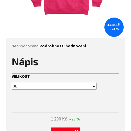
1 290 KČ
–23 %
Průměrné
Neohodnoceno
Podrobnosti hodnocení
hodnocení
produktu
Nápis
je
0,0
z
VELIKOST
5
hvězdiček.
1 290 Kč
–23 %