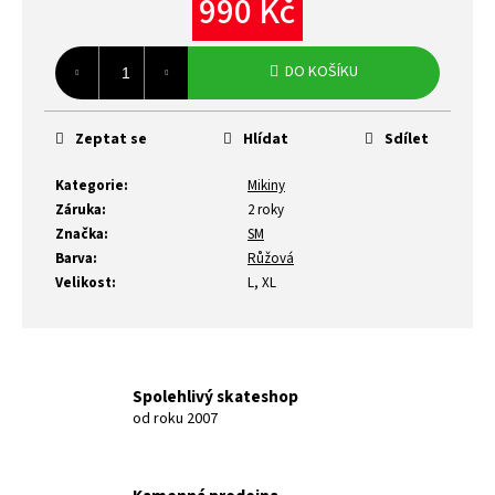
990 Kč
Měrná
cena:
DO KOŠÍKU
Zeptat se
Hlídat
Sdílet
Kategorie
:
Mikiny
Záruka
:
2 roky
Značka
:
SM
Barva
:
Růžová
Velikost
:
L, XL
Spolehlivý skateshop
od roku 2007