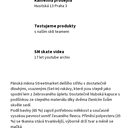
Kamenná prodejna
Husitská 13 Praha 3
Testujeme produkty
s naším sk8 teamem
SM skate videa
17 let youtube archiv
Pánská mikina Streetmarket delšího střihu s dostatečně
dlouhými, vsazenými (Set-In) rukávy, které jsou stejně jako
spodní lem z žebrovaného úpletu. Dostatečně hluboká kapuce s
podšívkou ze stejného materiálu díky dvěma členícím švům
skvěle sedí.
Podíl bavlny (65 %) zajistí potřebnou měkkost a současně
vysokou pevnost uvnitř česaného fleecu. Příměsí polyesteru (35
%) se tkanina stává trvanlivější, výborně drží tvar a méně se
mačká.