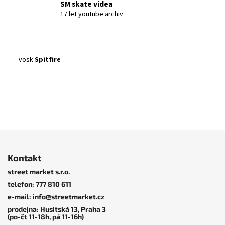
SM skate videa
17 let youtube archiv
vosk
Spitfire
Z
á
Kontakt
p
street market s.r.o.
a
telefon: 777 810 611
t
e-mail: info@streetmarket.cz
í
prodejna: Husitská 13, Praha 3
(po-čt 11-18h, pá 11-16h)