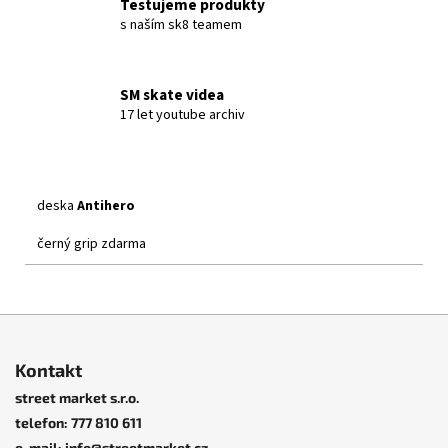
Testujeme produkty
s naším sk8 teamem
SM skate videa
17 let youtube archiv
deska
Antihero
černý grip zdarma
Z
á
Kontakt
p
street market s.r.o.
a
telefon: 777 810 611
t
e-mail: info@streetmarket.cz