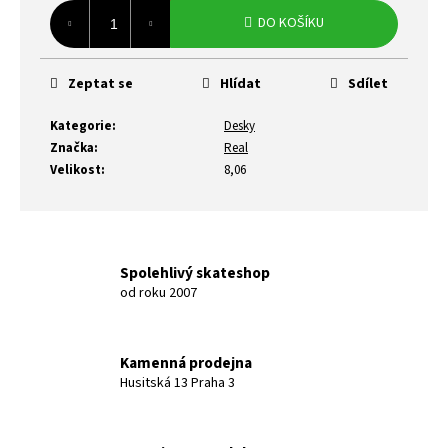
cena:
DO KOŠÍKU
Zeptat se
Hlídat
Sdílet
Kategorie
:
Desky
Značka
:
Real
Velikost
:
8,06
Spolehlivý skateshop
od roku 2007
Kamenná prodejna
Husitská 13 Praha 3