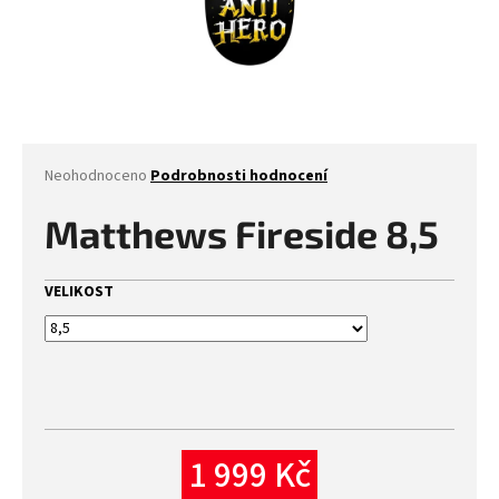
Průměrné
Neohodnoceno
Podrobnosti hodnocení
hodnocení
produktu
Matthews Fireside 8,5
je
0,0
z
VELIKOST
5
hvězdiček.
1 999 Kč
Měrná