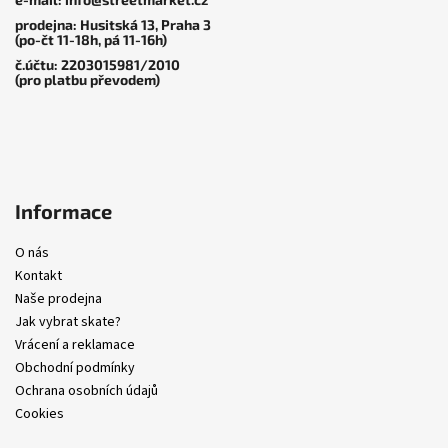
í
prodejna: Husitská 13, Praha 3
(po-čt 11-18h, pá 11-16h)
č.účtu: 2203015981/2010
(pro platbu převodem)
Informace
O nás
Kontakt
Naše prodejna
Jak vybrat skate?
Vrácení a reklamace
Obchodní podmínky
Ochrana osobních údajů
Cookies