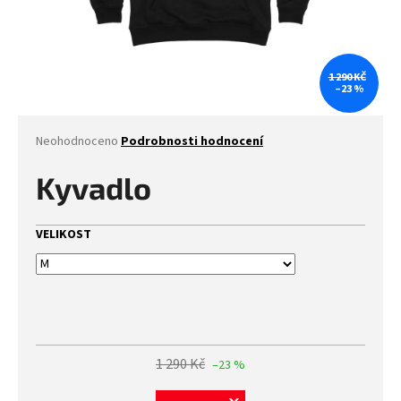
1 290 KČ
–23 %
Průměrné
Neohodnoceno
Podrobnosti hodnocení
hodnocení
produktu
Kyvadlo
je
0,0
z
VELIKOST
5
hvězdiček.
1 290 Kč
–23 %