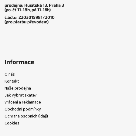
í
prodejna: Husitská 13, Praha 3
(po-čt 11-18h, pá 11-16h)
č.účtu: 2203015981/2010
(pro platbu převodem)
Informace
O nás
Kontakt
Naše prodejna
Jak vybrat skate?
Vrácení a reklamace
Obchodní podmínky
Ochrana osobních údajů
Cookies