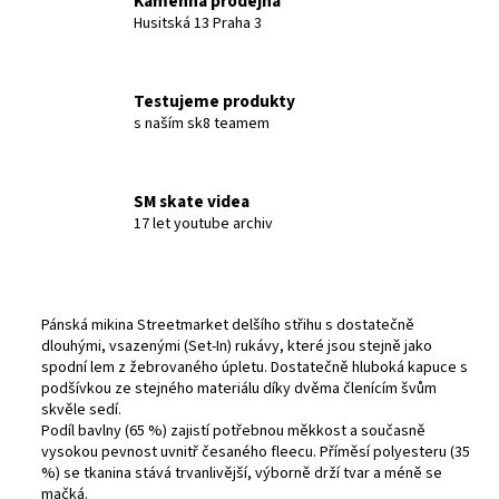
Kamenná prodejna
Husitská 13 Praha 3
Testujeme produkty
s naším sk8 teamem
SM skate videa
17 let youtube archiv
Pánská mikina Streetmarket delšího střihu s dostatečně
dlouhými, vsazenými (Set-In) rukávy, které jsou stejně jako
spodní lem z žebrovaného úpletu. Dostatečně hluboká kapuce s
podšívkou ze stejného materiálu díky dvěma členícím švům
skvěle sedí.
Podíl bavlny (65 %) zajistí potřebnou měkkost a současně
vysokou pevnost uvnitř česaného fleecu. Příměsí polyesteru (35
%) se tkanina stává trvanlivější, výborně drží tvar a méně se
mačká.