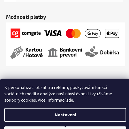
Možnosti platby
K personalizaci obsahu a reklam, poskytování funkcí
sociálních médií a analýze naší návštěvnosti využíváme
Vytvořil Shoptet
soubory cookies. Více informací
zde
.
Copyright 2026
Streetmarket.cz
. Všechna práva vyhrazena.
Upravit
nastavení cookies
Nastavení