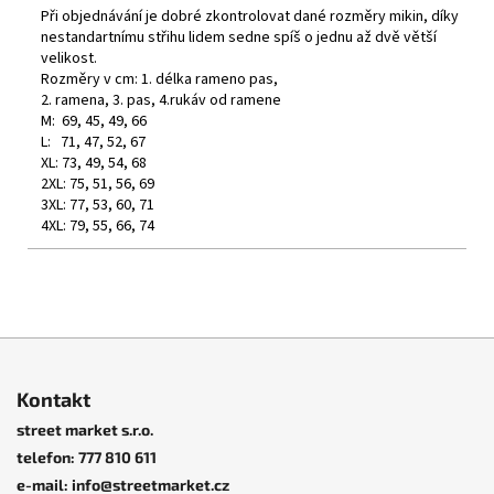
Při objednávání je dobré zkontrolovat dané rozměry mikin, díky
nestandartnímu střihu lidem sedne spíš o jednu až dvě větší
velikost.
Rozměry v cm: 1. délka rameno pas,
2. ramena, 3. pas, 4.rukáv od ramene
M: 69, 45, 49, 66
L: 71, 47, 52, 67
XL: 73, 49, 54, 68
2XL: 75, 51, 56, 69
3XL: 77, 53, 60, 71
4XL: 79, 55, 66, 74
Z
á
Kontakt
p
street market s.r.o.
a
telefon: 777 810 611
t
e-mail: info@streetmarket.cz