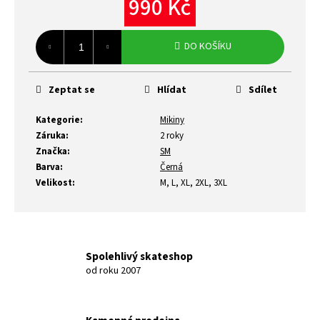
990 Kč
Měrná
cena:
DO KOŠÍKU
Zeptat se
Hlídat
Sdílet
Kategorie
:
Mikiny
Záruka
:
2 roky
Značka
:
SM
Barva
:
Černá
Velikost
:
M, L, XL, 2XL, 3XL
Spolehlivý skateshop
od roku 2007