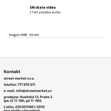
SM skate videa
17 let youtube archiv
kingpin AMB - 50 mm
Z
á
Kontakt
p
street market s.r.o.
a
telefon: 777 810 611
t
e-mail: info@streetmarket.cz
í
prodejna: Husitská 13, Praha 3
(po-čt 11-18h, pá 11-16h)
č.účtu: 2203015981/2010
(pro platbu převodem)