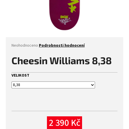
Průměrné
Neohodnoceno
Podrobnosti hodnocení
hodnocení
produktu
Cheesin Williams 8,38
je
0,0
z
VELIKOST
5
hvězdiček.
2 390 Kč
Měrná