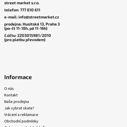
street market s.r.o.
a
telefon: 777 810 611
t
e-mail: info@streetmarket.cz
í
prodejna: Husitská 13, Praha 3
(po-čt 11-18h, pá 11-16h)
č.účtu: 2203015981/2010
(pro platbu převodem)
Informace
O nás
Kontakt
Naše prodejna
Jak vybrat skate?
Vrácení a reklamace
Obchodní podmínky