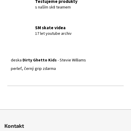
Testujeme produkty
s naším sk8 teamem
SM skate videa
17 let youtube archiv
deska
Dirty Ghetto Kids
- Stevie Williams
perleť, černý grip zdarma
Z
á
Kontakt
p