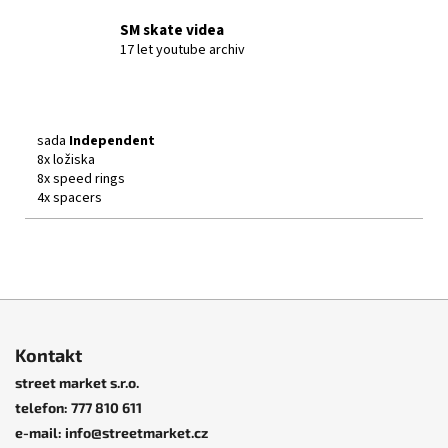
SM skate videa
17 let youtube archiv
sada
Independent
8x ložiska
8x speed rings
4x spacers
Independent Trucks
Z
Husitská
á
13, Praha 3.
Kontakt
p
street market s.r.o.
a
telefon: 777 810 611
t
e-mail: info@streetmarket.cz
í