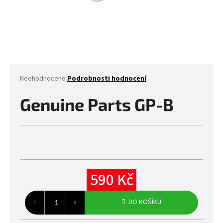
Průměrné
Neohodnoceno
Podrobnosti hodnocení
hodnocení
produktu
Genuine Parts GP-B
je
0,0
z
5
hvězdiček.
590 Kč
Měrná
cena:
DO KOŠÍKU