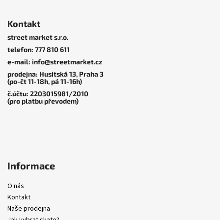
Z
á
Kontakt
p
street market s.r.o.
a
telefon: 777 810 611
t
e-mail: info@streetmarket.cz
í
prodejna: Husitská 13, Praha 3
(po-čt 11-18h, pá 11-16h)
č.účtu: 2203015981/2010
(pro platbu převodem)
Informace
O nás
Kontakt
Naše prodejna