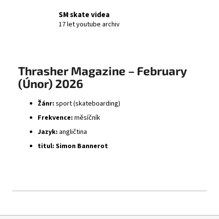
SM skate videa
17 let youtube archiv
Thrasher Magazine – February
(Únor) 2026
Žánr:
sport (skateboarding)
Frekvence:
měsíčník
Jazyk:
angličtina
titul: Simon Bannerot