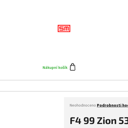
Přihlášení
CZK
Doplňky
Výprodej
Skate team
Blog
N
Nákupní košík
Průměrné
Neohodnoceno
Podrobnosti ho
hodnocení
produktu
F4 99 Zion 
je
0,0