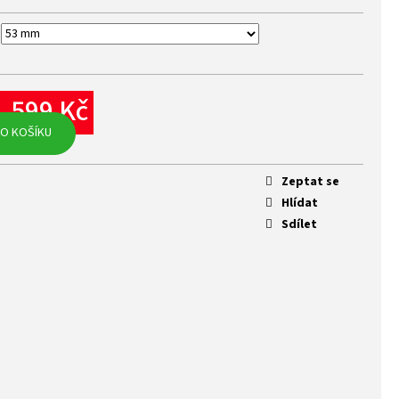
1 599 Kč
rná
O KOŠÍKU
na:
Zeptat se
Hlídat
Sdílet