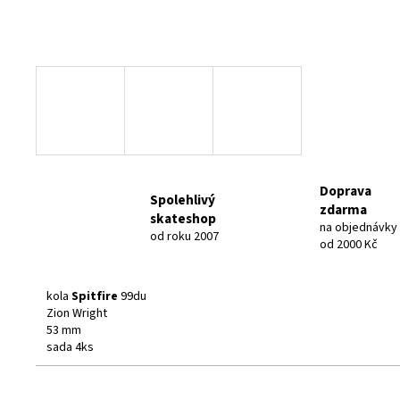
Doprava
Spolehlivý
zdarma
skateshop
na objednávky
od roku 2007
od 2000 Kč
kola
Spitfire
99du
Zion Wright
53 mm
sada 4ks