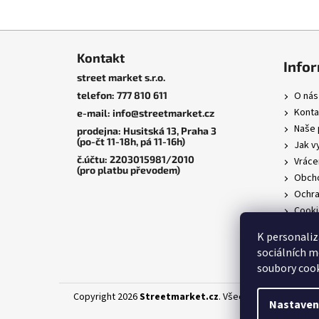
Z
á
Kontakt
Info
p
street market s.r.o.
a
telefon: 777 810 611
O nás
t
Konta
e-mail: info@streetmarket.cz
í
Naše 
prodejna: Husitská 13, Praha 3
(po-čt 11-18h, pá 11-16h)
Jak v
č.účtu: 2203015981/2010
Vráce
(pro platbu převodem)
Obcho
Ochra
Cooki
K personaliz
sociálních m
soubory cook
Copyright 2026
Streetmarket.cz
. Všechna práva vyhraz
Nastaven