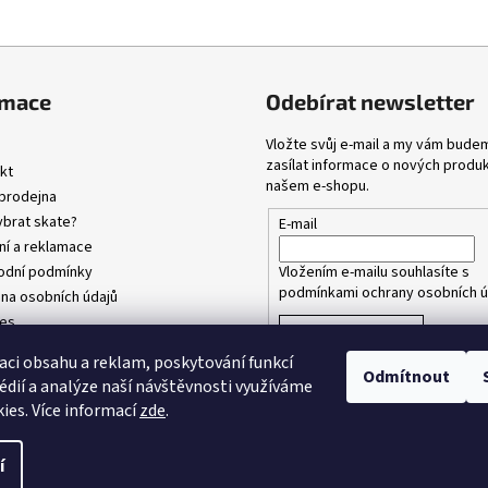
rmace
Odebírat newsletter
Vložte svůj e-mail a my vám bude
zasílat informace o nových produ
kt
našem e-shopu.
prodejna
ybrat skate?
E-mail
ní a reklamace
Vložením e-mailu souhlasíte s
dní podmínky
podmínkami ochrany osobních ú
na osobních údajů
es
PŘIHLÁSIT SE
aci obsahu a reklam, poskytování funkcí
Odmítnout
édií a analýze naší návštěvnosti využíváme
ies. Více informací
zde
.
ena.
Upravit nastavení cookies
í