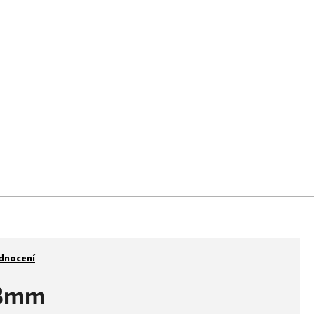
aše prodejna
Kontakt
Značky
dnocení
53mm