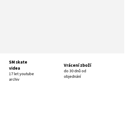
SM skate
Vrácení zboží
videa
do 30 dnů od
17 let youtube
objednání
archiv