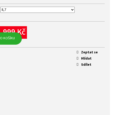
1 999 Kč
rná
O KOŠÍKU
na:
Zeptat se
Hlídat
Sdílet