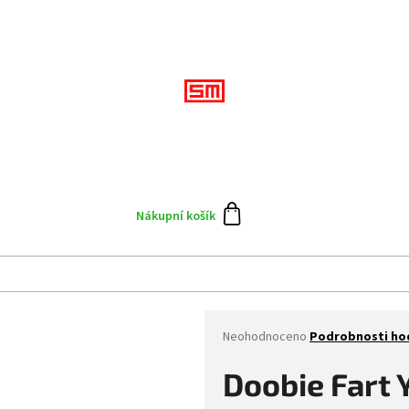
Přihlášení
CZK
Doplňky
Výprodej
Skate team
Blog
N
Nákupní košík
Průměrné
Neohodnoceno
Podrobnosti ho
hodnocení
produktu
Doobie Fart 
je
0,0