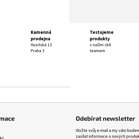
Kamenná
Testujeme
prodejna
produkty
Husitská 13
s naším sk8
Praha 3
teamem
rmace
Odebírat newsletter
Vložte svůj e-mail a my vám bude
zasílat informace o nových produ
kt