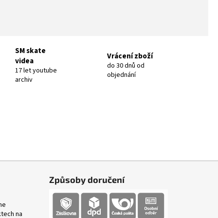
SM skate
Vrácení zboží
videa
do 30 dnů od
17 let youtube
objednání
archiv
Způsoby doručení
me
ktech na