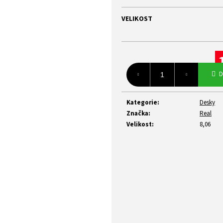
z
5
VELIKOST
hvězdiček.
Mě
D
ce
Kategorie
:
Desky
Značka
:
Real
Velikost
:
8,06