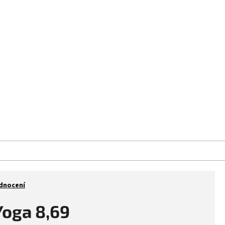
aše prodejna
Kontakt
Značky
dnocení
Yoga 8,69