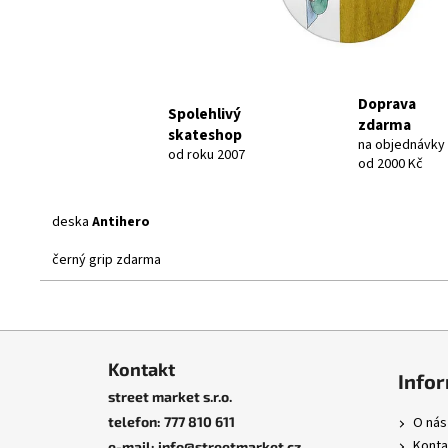
Doprava
Spolehlivý
zdarma
skateshop
na objednávky
od roku 2007
od 2000 Kč
deska
Antihero
černý grip zdarma
Z
á
Kontakt
Info
p
street market s.r.o.
a
telefon: 777 810 611
O nás
t
Konta
e-mail: info@streetmarket.cz