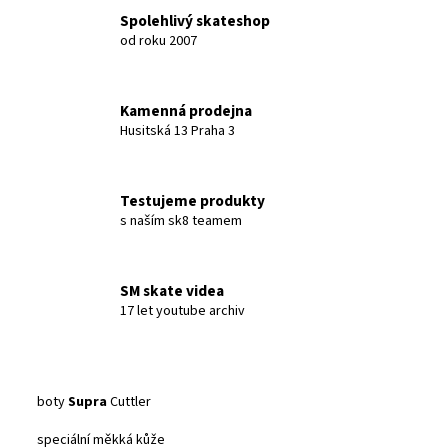
Spolehlivý skateshop
od roku 2007
Kamenná prodejna
Husitská 13 Praha 3
Testujeme produkty
s naším sk8 teamem
SM skate videa
17 let youtube archiv
boty
Supra
Cuttler
speciální měkká kůže