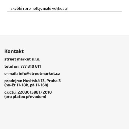
skvělé i pro holky, malé velikosti!
Z
á
Kontakt
p
street market s.r.o.
a
telefon: 777 810 611
t
e-mail: info@streetmarket.cz
í
prodejna: Husitská 13, Praha 3
(po-čt 11-18h, pá 11-16h)
č.účtu: 2203015981/2010
(pro platbu převodem)