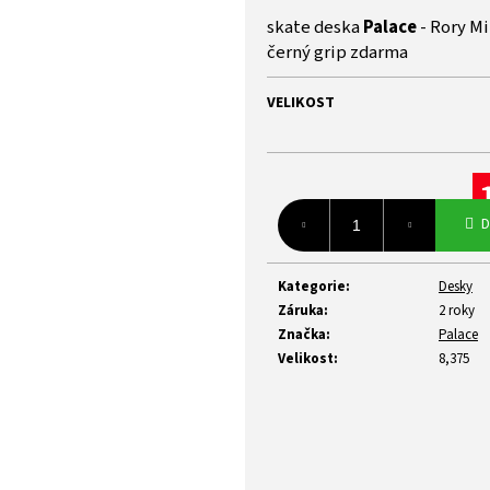
z
skate deska
Palace
- Rory M
5
černý grip zdarma
hvězdiček.
VELIKOST
Mě
D
ce
Kategorie
:
Desky
Záruka
:
2 roky
Značka
:
Palace
Velikost
:
8,375