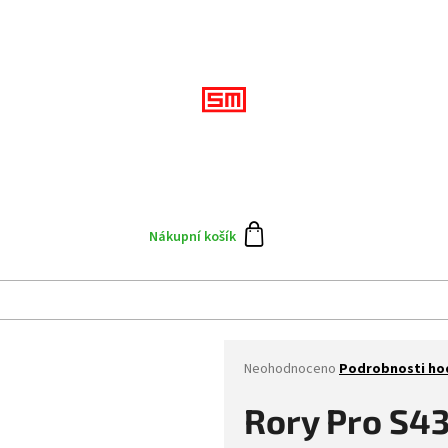
Přihlášení
CZK
Doplňky
Výprodej
Skate team
Blog
N
Nákupní košík
Průměrné
Neohodnoceno
Podrobnosti ho
hodnocení
produktu
Rory Pro S43
je
0,0