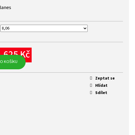
ilanes
1 625 Kč
rná
O KOŠÍKU
na:
Zeptat se
Hlídat
Sdílet