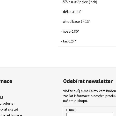
- šířka 8.06" palce (inch)
- délka 31.38"
- wheelbase 14.13"
- nose 6.80"
- tail 6.24"
Lucas Puig, H
3, Praha 3.
rmace
Odebírat newsletter
Vložte svůj e-mail a my vám bude
zasílat informace o nových produ
kt
našem e-shopu.
prodejna
ybrat skate?
E-mail
ní a reklamace