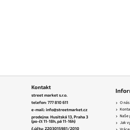
Husitská 1
Z
á
Kontakt
Info
p
street market s.r.o.
a
telefon: 777 810 611
O nás
t
Konta
e-mail: info@streetmarket.cz
í
Naše 
prodejna: Husitská 13, Praha 3
(po-čt 11-18h, pá 11-16h)
Jak v
č.účtu: 2203015981/2010
Vráce