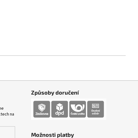
eitor Silva, Jahmir Brown, Kyle Wilson
Způsoby doručení
me
ktech na
Možnosti platby