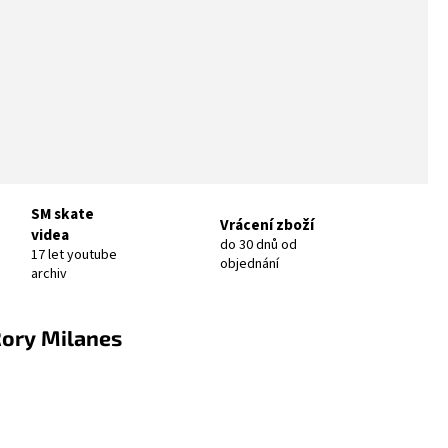
SM skate
Vrácení zboží
videa
do 30 dnů od
17 let youtube
objednání
archiv
Rory Milanes