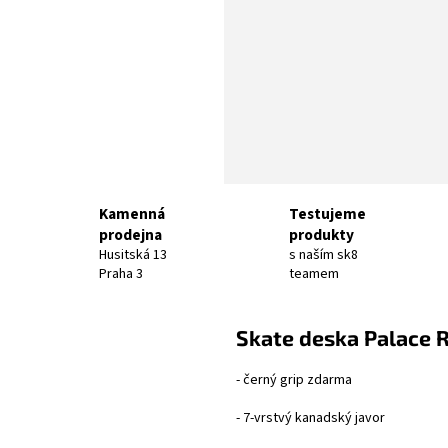
Kamenná
Testujeme
prodejna
produkty
Husitská 13
s naším sk8
Praha 3
teamem
Skate deska Palace 
- černý grip zdarma
- 7-vrstvý kanadský javor