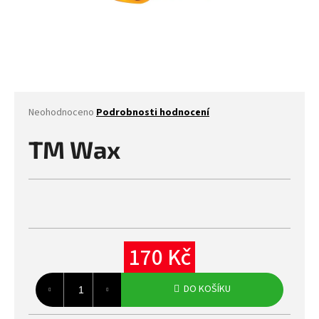
Průměrné
Neohodnoceno
Podrobnosti hodnocení
hodnocení
produktu
TM Wax
je
0,0
z
5
hvězdiček.
170 Kč
Měrná
cena:
DO KOŠÍKU