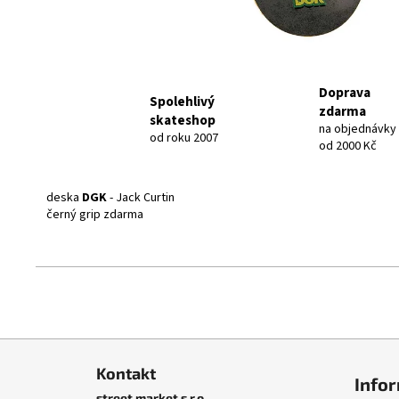
Doprava
Spolehlivý
zdarma
skateshop
na objednávky
od roku 2007
od 2000 Kč
deska
DGK
- Jack Curtin
černý grip zdarma
Z
á
Kontakt
Info
p
street market s.r.o.