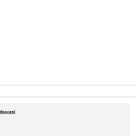
aše prodejna
Kontakt
Značky
dnocení