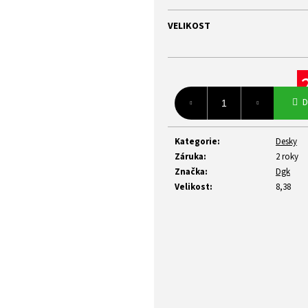
z
5
VELIKOST
hvězdiček.
Mě
D
ce
Kategorie
:
Desky
Záruka
:
2 roky
Značka
:
Dgk
Velikost
:
8,38