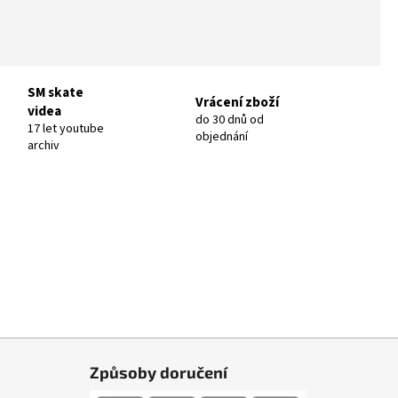
SM skate
Vrácení zboží
videa
do 30 dnů od
17 let youtube
objednání
archiv
Způsoby doručení