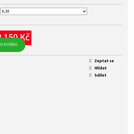
2 150 Kč
rná
O KOŠÍKU
na:
Zeptat se
Hlídat
Sdílet