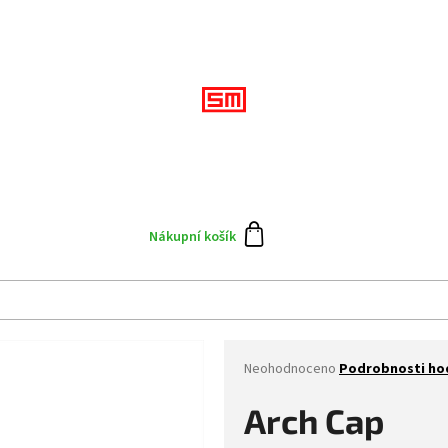
Přihlášení
CZK
Doplňky
Výprodej
Skate team
Blog
N
Nákupní košík
Průměrné
Neohodnoceno
Podrobnosti ho
hodnocení
produktu
Arch Cap
je
0,0