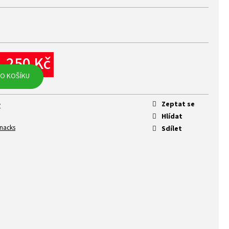
1 250 Kč
rná
O KOŠÍKU
na:
Zeptat se
y
Hlídat
snacks
Sdílet