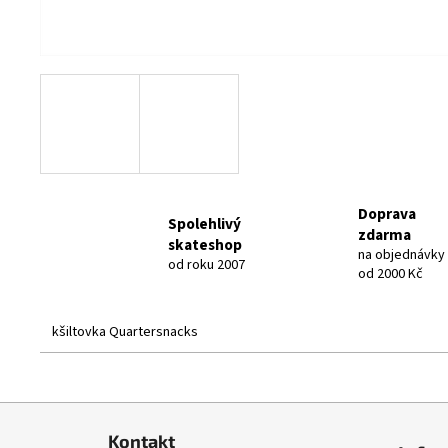
Doprava
Spolehlivý
zdarma
skateshop
na objednávky
od roku 2007
od 2000 Kč
kšiltovka Quartersnacks
Z
á
Kontakt