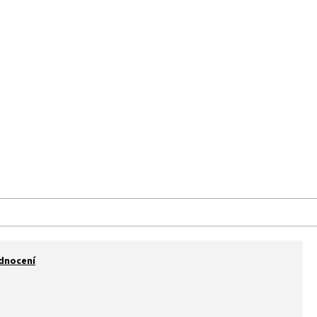
aše prodejna
Kontakt
Značky
dnocení