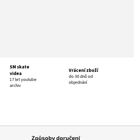
SM skate
Vrácení zboží
videa
do 30 dnů od
17 let youtube
objednání
archiv
Způsoby doručení