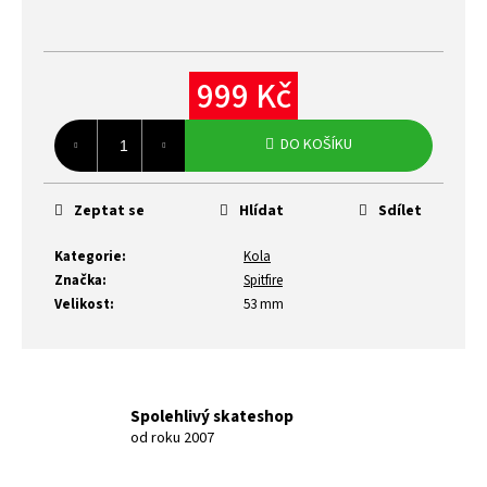
999 Kč
Měrná
cena:
DO KOŠÍKU
Zeptat se
Hlídat
Sdílet
Kategorie
:
Kola
Značka
:
Spitfire
Velikost
:
53 mm
Spolehlivý skateshop
od roku 2007