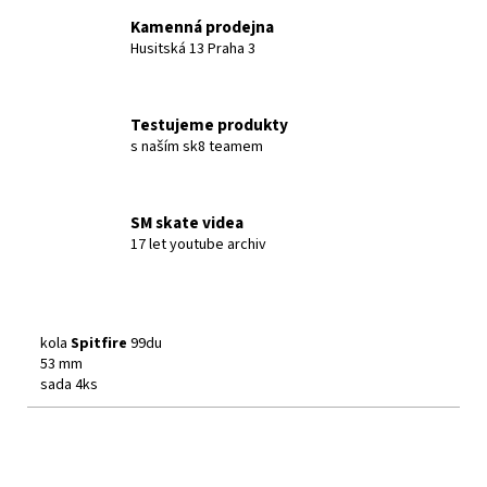
Kamenná prodejna
Husitská 13 Praha 3
Testujeme produkty
s naším sk8 teamem
SM skate videa
17 let youtube archiv
kola
Spitfire
99du
53 mm
sada 4ks