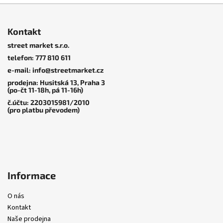
Z
á
Kontakt
p
street market s.r.o.
a
telefon: 777 810 611
t
e-mail: info@streetmarket.cz
í
prodejna: Husitská 13, Praha 3
(po-čt 11-18h, pá 11-16h)
č.účtu: 2203015981/2010
(pro platbu převodem)
Informace
O nás
Kontakt
Naše prodejna