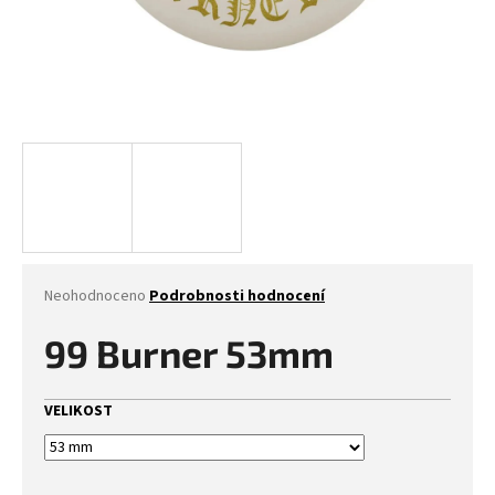
Průměrné
Neohodnoceno
Podrobnosti hodnocení
hodnocení
produktu
99 Burner 53mm
je
0,0
z
VELIKOST
5
hvězdiček.